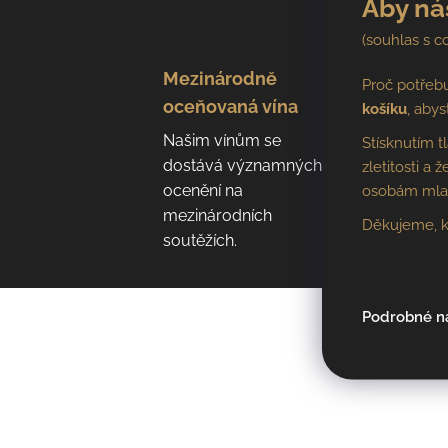
Aby ná
(souhlas s c
Mezinárodně
Proč potřeb
oceňovaná vína
košíku
, abys
Našim vínům se
Stísknutím t
dostává významných
zletitosti a
ocenění na
osobám mladš
mezinárodních
Děkujeme, k
soutěžích.
Podrobné n