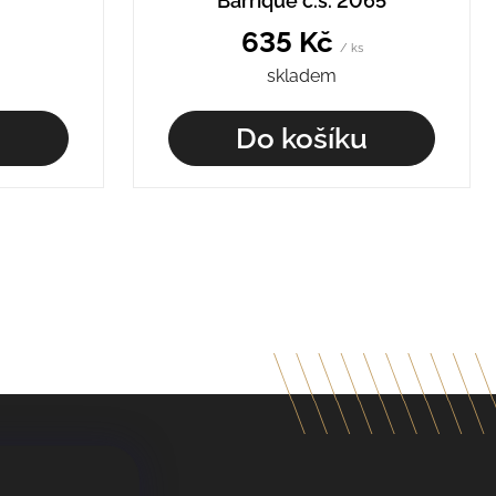
Barrique č.š. 2065
635 Kč
/ ks
skladem
u
Do košíku