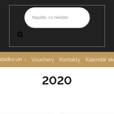
Hledat
bídka vín
Vouchery
Kontakty
Kalendář ak
2020