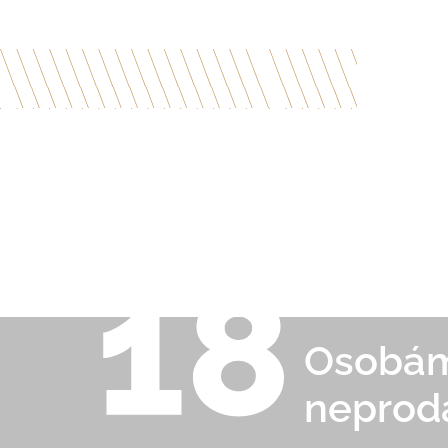
Osobám 
neprod