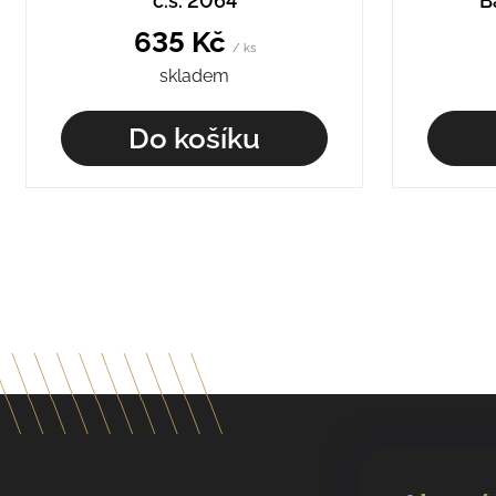
č.š. 2064
B
635 Kč
/ ks
skladem
Do košíku