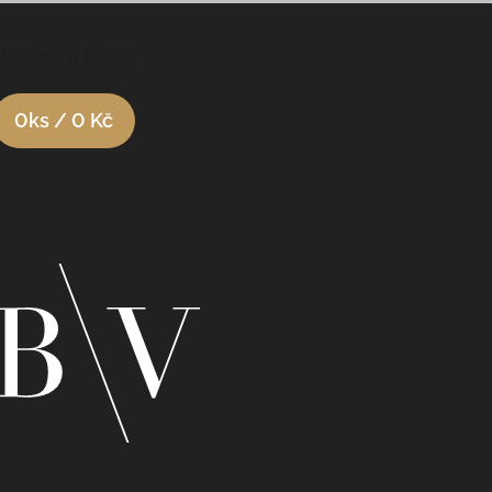
Nákupní košík
0
ks /
0 Kč