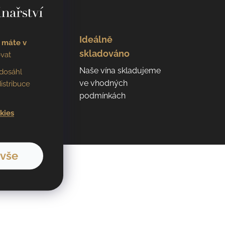
n
Ideálně
 máte v
skladováno
vat
 100
Naše vína skladujeme
dosáhl
eho
ve vhodných
istribuce
podmínkách
kies
 vše