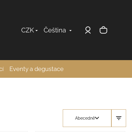
Přihlášení
Nákup
CZK
Čeština
košík
cí
Eventy a degustace
Abecedně