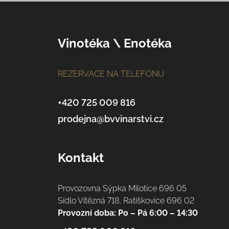
Z
á
p
Vinotéka \ Enotéka
a
t
í
REZERVACE NA TELEFONU
+420 725 009 816
prodejna@bvvinarstvi.cz
Kontakt
Provozovna Sýpka Milotice 696 05
Sídlo Vítězná 718, Ratíškovice 696 02
Provozní doba: Po – Pá 6:00 – 14:30