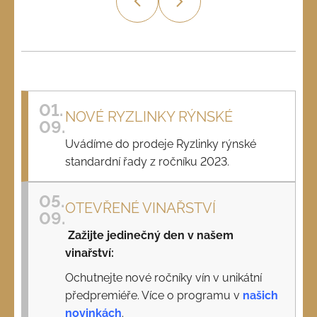
u
j
e
m
e
01.
PÁLAVA
NOVÉ RYZLINKY RÝNSKÉ
Č.Š.
09.
2225
Uvádíme do prodeje Ryzlinky rýnské
245
standardní řady z ročníku 2023.
Kč
05.
OTEVŘENÉ VINAŘSTVÍ
09.
Zažijte jedinečný den v našem
vinařství:
Ochutnejte nové ročníky vín v unikátní
předpremiéře. Více o programu v
našich
novinkách
.