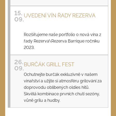
15.
UVEDENÍ VÍN ŘADY REZERVA
09.
Rozšiřujeme naše portfolio o nová vína z
řady Rezerva\Rezerva Barrique ročníku
2023.
26.
BURČÁK GRILL FEST
09.
Ochutnejte burčák exkluzivně v našem
vinařství a užijte si atmosféru grilování za
doprovodu oblíbených oldies hitů.
Skvělá kombinace prvních chutí sezóny,
vůně grilu a hudby.