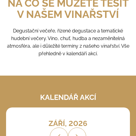
NA CO SE MŮŽETE TĚŠIT
a
V NAŠEM VINAŘSTVÍ
j
í
t
Degustační večeře, řízené degustace a tematické
?
hudební večery. Víno, chuť, hudba a nezaměnitelná
atmosféra, ale i důležité termíny z našeho vinařství. Vše
přehledně v kalendáři akcí.
Hledat
D
KALENDÁŘ AKCÍ
o
p
o
r
ZÁŘÍ, 2026
u
č