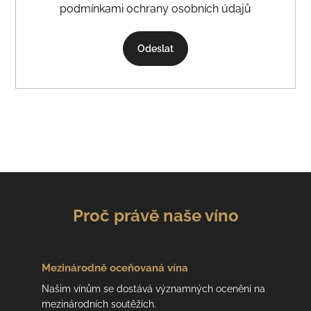
podmínkami ochrany osobních údajů
Odeslat
Proč právě naše víno
Mezinárodně
oceňovaná vína
Našim vínům se dostává významných ocenění na
mezinárodních soutěžích.