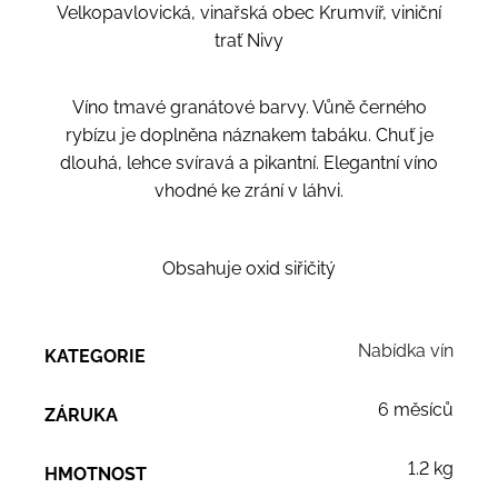
Velkopavlovická, vinařská obec Krumvíř, viniční
trať Nivy
Víno tmavé granátové barvy. Vůně černého
rybízu je doplněna náznakem tabáku. Chuť je
dlouhá, lehce svíravá a pikantní. Elegantní víno
vhodné ke zrání v láhvi.
Obsahuje oxid siřičitý
Nabídka vín
KATEGORIE
6 měsíců
ZÁRUKA
1.2 kg
HMOTNOST