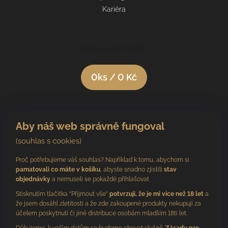
Kariéra
Nákupní košík
0
ks /
0 Kč
Aby náš web správně fungoval
(souhlas s cookies)
Proč potřebujeme váš souhlas? Například k tomu, abychom si
pamatovali co máte v košíku
, abyste snadno zjistili
stav
objednávky
a nemuseli se pokaždé přihlašovat
Stísknutím tlačítka “Přijmout vše”
potvrzuji, že je mi více než 18 let
a
že jsem dosáhl zletitosti a že zde zakoupené produkty nekupuji za
účelem poskytnutí či jiné distribuce osobám mladším 18ti let.