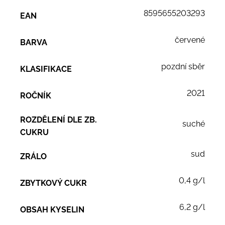
8595655203293
EAN
červené
BARVA
pozdní sběr
KLASIFIKACE
2021
ROČNÍK
ROZDĚLENÍ DLE ZB.
suché
CUKRU
sud
ZRÁLO
0,4 g/l
ZBYTKOVÝ CUKR
6,2 g/l
OBSAH KYSELIN