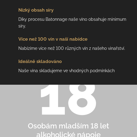
Nízký
obsah síry
Díky procesu Batonnage naše víno obsahuje minimum
síry.
Více než 100 vín
v naší nabídce
Nabízíme více než 100 různých vín z našeho vinařství.
Ideálně
skladováno
Naše vína skladujeme ve vhodných podmínkách
Osobám mladším 18 let
alkoholické nápoje