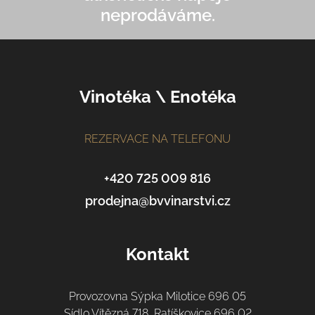
neprodáváme.
Z
Vinotéka \ Enotéka
á
p
a
REZERVACE NA TELEFONU
t
í
+420 725 009 816
prodejna@bvvinarstvi.cz
Kontakt
Provozovna Sýpka Milotice 696 05
Sídlo Vítězná 718, Ratíškovice 696 02