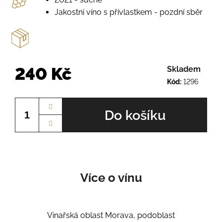
o
r
Jakostní víno s přívlastkem - pozdní sběr
u
č
u
j
e
240 Kč
Skladem
m
Kód:
1296
e
Měrná
cena:
Do košíku
RULANDSKÉ
ŠEDÉ
Č.Š.2234
230
Kč
Více o vínu
Vinařská oblast Morava, podoblast