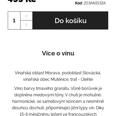
Kód:
203AN1532A
Měrná
cena:
Do košíku
Více o vínu
Vinařská oblast Morava, podoblast Slovácká,
vinařská obec Mutěnice, trať - Úlehle
Víno barvy tmavého granátu. Vůně borůvek je
doplněna medovými tóny. V chuti je mohutné,
harmonické, se sametovým koncem a nesmírně
dlouhou dochutí, připomínající jižní typy vín. Díky
15-ti měsíčnímu ležení ve francouzských