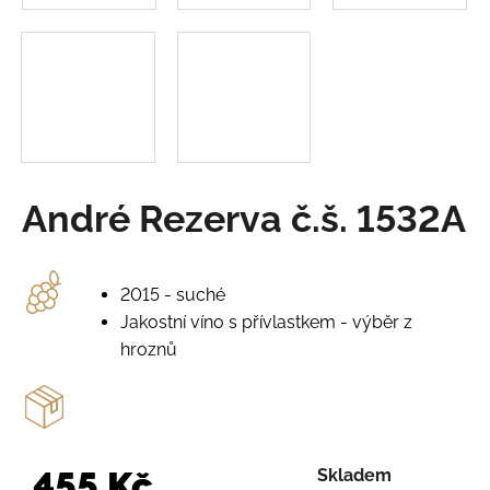
o
r
u
č
u
j
e
m
e
André Rezerva č.š. 1532A
PÁLAVA
Č.Š.
2225
2015 - suché
Jakostní víno s přívlastkem - výběr z
245
Kč
hroznů
455 Kč
Skladem