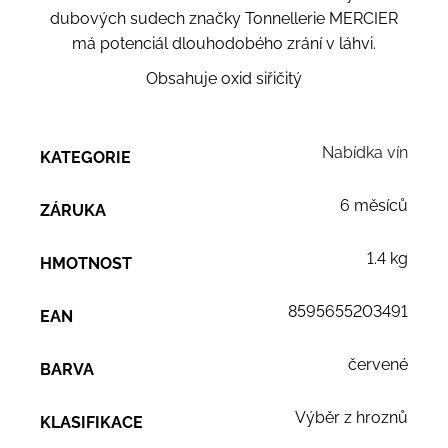
dubových sudech značky Tonnellerie MERCIER
má potenciál dlouhodobého zrání v láhvi.
Obsahuje oxid siřičitý
Nabídka vín
KATEGORIE
6 měsíců
ZÁRUKA
1.4 kg
HMOTNOST
8595655203491
EAN
červené
BARVA
Výběr z hroznů
KLASIFIKACE