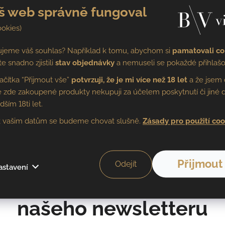
š web správně fungoval
suché
ZRÁLO
nerez
ookies)
ujeme váš souhlas? Například k tomu, abychom si
pamatovali co
te snadno zjistili
stav objednávky
a nemuseli se pokaždé přihlašo
2,6 g/l
OBSAH KYSELIN
8,1 g/l
lačítka “Přijmout vše”
potvrzuji, že je mi více než 18 let
a že jsem 
 že zde zakoupené produkty nekupuji za účelem poskytnutí či jiné d
T
30,1 g/l
ALKOHOL
13%
ím 18ti let.
 vašim datům se budeme chovat slušně.
Zásady pro použití coo
0,75 l
Přijmout
Odejít
astavení
Přihlaste se k odběru
našeho newsletteru