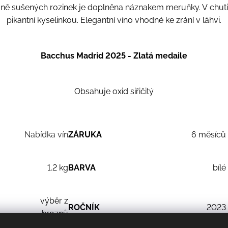
ně sušených rozinek je doplněna náznakem meruňky. V chuti 
pikantní kyselinkou. Elegantní víno vhodné ke zrání v láhvi.
Bacchus Madrid 2025 - Zlatá medaile
Obsahuje oxid siřičitý
Nabídka vín
ZÁRUKA
6 měsíců
1.2 kg
BARVA
bílé
výběr z
ROČNÍK
2023
hroznů