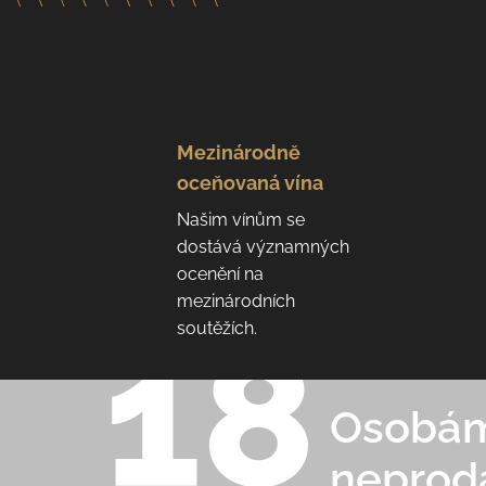
Mezinárodně
oceňovaná vína
Našim vínům se
dostává významných
ocenění na
mezinárodních
soutěžích.
Osobám 
neprod