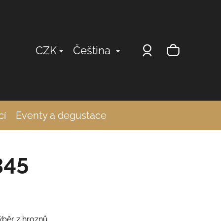
Přihlášení
Nákup
CZK
Čeština
košík
cí
Eventy a degustace
345
výběr z hroznů