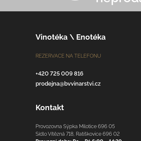
Z
Vinotéka \ Enotéka
á
REZERVACE NA TELEFONU
p
a
+420 725 009 816
prodejna@bvvinarstvi.cz
t
í
Kontakt
Provozovna Sýpka Milotice 696 05
Sídlo Vítězná 718, Ratíškovice 696 02