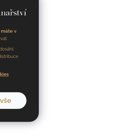
 máte v
vat
dosáhl
istribuce
kies
 vše