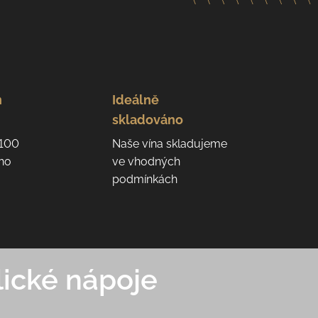
n
Ideálně
skladováno
 100
Naše vína skladujeme
eho
ve vhodných
podmínkách
ické nápoje