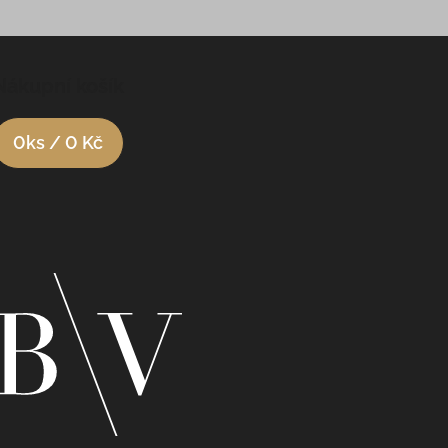
Nákupní košík
0
ks /
0 Kč