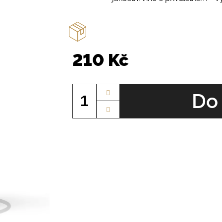
210 Kč
Měrná
cena:
Do