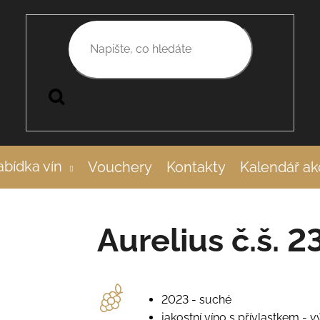
Hledat
bídka vín
Vouchery
Kontakty
Kalendář ak
Aurelius č.š. 2
2023 - suché
jakostní víno s přívlastkem - 