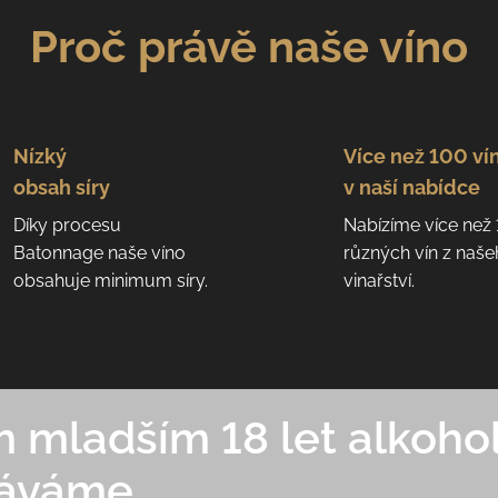
Proč právě naše víno
Nízký
Více než 100 ví
obsah síry
v naší nabídce
Díky procesu
Nabízíme více než
Batonnage naše víno
různých vín z naš
obsahuje minimum síry.
vinařství.
mladším 18 let alkohol
áváme.