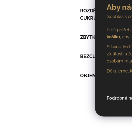
Aby ná
ROZDĚLENÍ DLE ZB.
(souhlas s c
CUKRU
Proč potřeb
košíku
, abys
ZBYTKOVÝ CUKR
Stísknutím t
zletitosti a
BEZCUKERNÝ EXTRAK
osobám mladš
Děkujeme, k
OBJEM LAHVE
Podrobné n