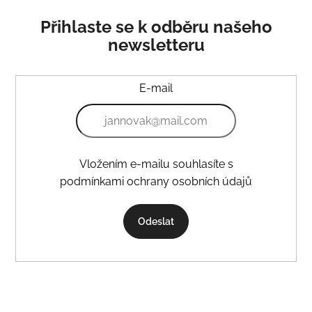
u
d
j
a
Přihlaste se k odběru našeho
e
c
newsletteru
m
í
e
p
r
E-mail
v
PÁLAVA
k
Č.Š.
y
2225
v
245
ý
Kč
Vložením e-mailu souhlasíte s
p
podmínkami ochrany osobních údajů
i
s
u
Odeslat