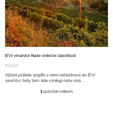
l
a
á
j
n
í
k
t
ů
?
B\V vinařství Naše srdeční záležitost
Hledat
8.6.2022
Vážení přátelé, pojďte s námi nahlédnout do B\V
D
vinařství, tedy tam, kde vznikají naše vína. ...
o
p
1
položek celkem
o
O
r
v
u
l
č
á