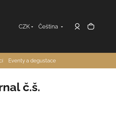
Přihlášení
Nákup
CZK
Čeština
košík
cí
Eventy a degustace
nal č.š.