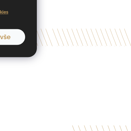
kies
 vše