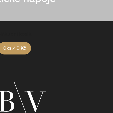
Nákupní košík
0
ks /
0 Kč