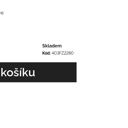
vé
Skladem
Kód:
403FZ2280
 košíku