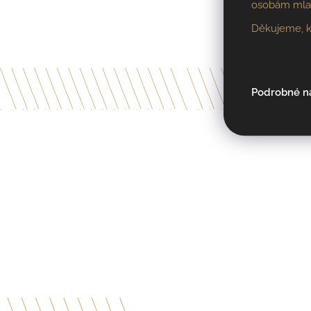
osobám mladš
Děkujeme, k
Podrobné n