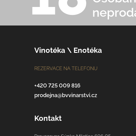
neprod
Z
Vinotéka \ Enotéka
á
REZERVACE NA TELEFONU
p
a
+420 725 009 816
prodejna@bvvinarstvi.cz
t
í
Kontakt