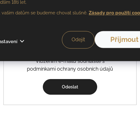
našeho newsletteru
ím 18ti let.
 vašim datům se budeme chovat slušně.
Zásady pro použití coo
E-mail
Přijmout
Odejít
astavení
Vložením e-mailu souhlasíte s
podmínkami ochrany osobních údajů
Odeslat