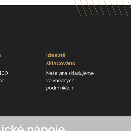
n
Ideálně
skladováno
 100
Naše vína skladujeme
eho
ve vhodných
podmínkách
ické nápoje