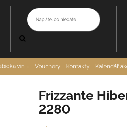
Hledat
bídka vín
Vouchery
Kontakty
Kalendář ak
Frizzante Hiber
2280