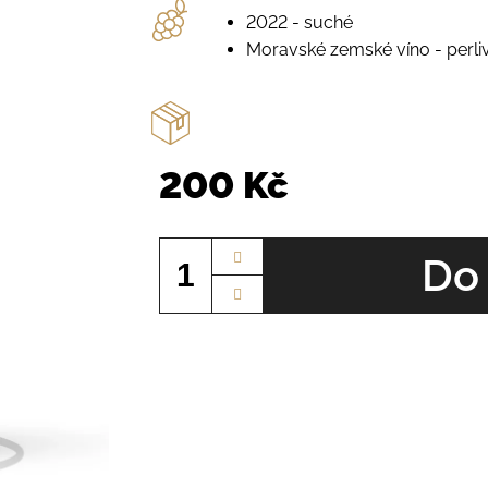
2022 - suché
Moravské zemské víno - perli
200 Kč
Měrná
cena:
Do