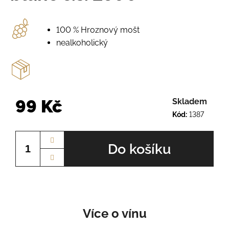
o
r
u
100 % Hroznový mošt
č
nealkoholický
u
j
e
m
e
99 Kč
Skladem
Kód:
1387
SCHEUREBE
Měrná
Č.Š.
cena:
2329
Do košíku
225
Kč
Více o vínu