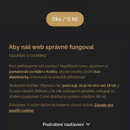
Nákupní košík
0
ks /
0 Kč
Aby náš web správně fungoval
(souhlas s cookies)
Proč potřebujeme váš souhlas? Například k tomu, abychom si
pamatovali co máte v košíku
, abyste snadno zjistili
stav
objednávky
a nemuseli se pokaždé přihlašovat
Stísknutím tlačítka “Přijmout vše”
potvrzuji, že je mi více než 18 let
a
že jsem dosáhl zletitosti a že zde zakoupené produkty nekupuji za
účelem poskytnutí či jiné distribuce osobám mladším 18ti let.
Děkujeme, k vašim datům se budeme chovat slušně.
Zásady pro
použití cookies
Sledujte nás
Podrobné nastavení