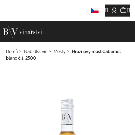
Přejít
Ná
M
Hledat
Přihláš
Zpět
Zpět
na
K
obsah
koš
o
š
í
C
k
Domů
Nabídka vín
Mošty
Hroznový mošt Cabernet
o
blanc č.š. 2500
p
o
t
ř
e
b
u
j
e
t