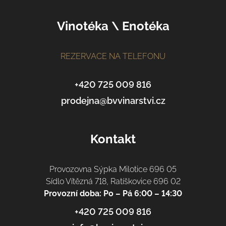
Z
Vinotéka \ Enotéka
á
p
a
REZERVACE NA TELEFONU
t
í
+420 725 009 816
prodejna@bvvinarstvi.cz
Kontakt
Provozovna Sýpka Milotice 696 05
Sídlo Vítězná 718, Ratíškovice 696 02
Provozní doba: Po – Pá 6:00 – 14:30
+420 725 009 816