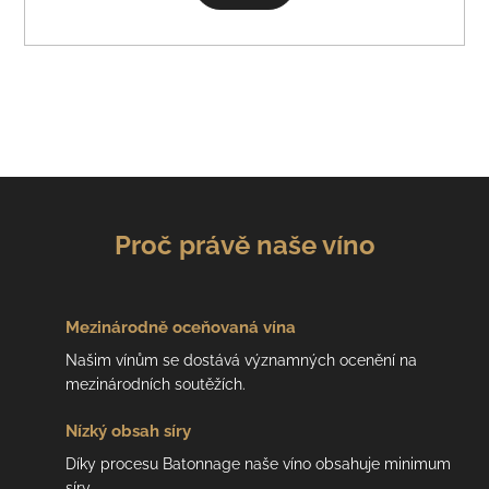
Proč právě naše víno
Mezinárodně
oceňovaná vína
Našim vínům se dostává významných ocenění na
mezinárodních soutěžích.
Nízký
obsah síry
Díky procesu Batonnage naše víno obsahuje minimum
síry.