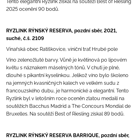
Tento elegantní Ryzlink získal na soutěži Best of Riesling
2025 ocenění 90 bodů.
RYZLINK RÝNSKÝ RESERVA, pozdní sběr, 2021,
suché, č.š. 2109
Vinařská obec Ratíškovice, viniční trať Hrubé pole
Víno zelenožluté barvy. Vůně je květinová po lipovém
květu s náznakem máselných tónů. V chuti je plné,
dlouhé s pikantní kyselinkou. Jelikož víno bylo školeno
na jemných kvasničných kalech ve velkém sudu z
francouzského dubu, je harmonické a elegantní. Tento
Ryzlink byl v letošním roce oceněn zlatou medailí na
soutěžích Bacchus Madrid a The Concours Mondial de
Bruxelles. Na soutěži Best of Riesling získal 89 bodů.
RYZLINK RÝNSKÝ RESERVA BARRIQUE, pozdní sběr,