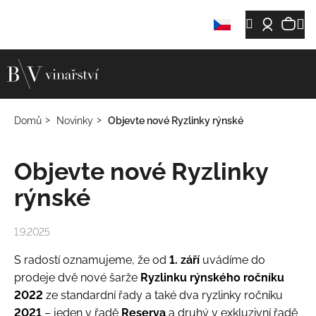
K
Přejít
Ná
M
Hledat
Přihláš
o
Zpět
Zpět
na
š
obsah
koš
í
C
k
o
p
Domů
Novinky
Objevte nové Ryzlinky rýnské
o
t
Objevte nové Ryzlinky
ř
e
rýnské
b
u
1.9.2025
j
e
S radostí oznamujeme, že od
1. září
uvádíme do
t
prodeje dvě nové šarže
Ryzlinku rýnského ročníku
e
2022
ze standardní řady a také dva ryzlinky ročníku
n
2021
– jeden v řadě
Reserva
a druhý v exkluzivní řadě