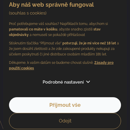
Aby náš web správně fungoval
(souhlas s cookies)
Proč potřebujeme váš souhlas? Například k tomu, abychom si
pamatovali co máte v košíku
, abyste snadno zjistili
stav
objednávky
a nemuseli se pokaždé přihlašovat
Stísknutím tlačítka “Přijmout vše”
potvrzuji, že je mi více než 18 let
a
že jsem dosáhl zletitosti a že zde zakoupené produkty nekupuji za
účelem poskytnutí či jiné distribuce osobám mladším 18ti let.
Děkujeme, k vašim datům se budeme chovat slušně.
Zásady pro
použití cookies
Sledujte nás
Podrobné nastavení
Přijmout vše
Copyright 2026
BV vinařství
. Všechna práva vyhrazena.
Vytvořil Shoptet
Odejít