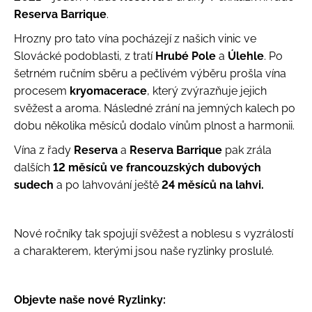
Reserva Barrique
.
a
j
Hrozny pro tato vína pocházejí z našich vinic ve
í
Slovácké podoblasti, z tratí
Hrubé Pole
a
Úlehle
. Po
t
šetrném ručním sběru a pečlivém výběru prošla vína
?
procesem
kryomacerace
, který zvýrazňuje jejich
svěžest a aroma. Následné zrání na jemných kalech po
dobu několika měsíců dodalo vínům plnost a harmonii.
Vína z řady
Reserva
a
Reserva Barrique
pak zrála
dalších
12 měsíců ve francouzských dubových
Hledat
sudech
a po lahvování ještě
24 měsíců na lahvi.
D
o
Nové ročníky tak spojují svěžest a noblesu s vyzrálostí
p
a charakterem, kterými jsou naše ryzlinky proslulé.
o
r
u
Objevte naše nové Ryzlinky:
č