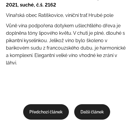
2021, suché, č.š. 2162
Vinařská obec Ratíškovice, viniční trať Hrubé pole
Vůně vína podpořena dotykem ušlechtilého dřeva je
doplněna tóny lipového květu. V chuti je plné, dlouhé s
pikantní kyselinkou. Jelikož víno bylo školeno v
barikovém sudu z francouzského dubu, je harmonické
a komplexní. Elegantní velké víno vhodné ke zrání v
láhvi.
Předchozí článek
Další článek