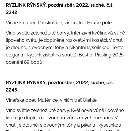
u
RYZLINK RÝNSKÝ, pozdní sběr, 2022, suché, č.š.
j
2242
e
m
Vinařská obec Ratíškovice, viniční trať Hrubé pole
e
Víno světle zelenožluté barvy. Intenzivní květinová vůně
lipového květu je doplněna rozkvetlými kosatci. V chuti
SCHEUREBE
je dlouhé, s ovocnými tóny a pikantní kyselinkou. Tento
Č.Š.
elegantní Ryzlink získal na soutěži Best of Riesling 2025
2329
ocenění 89 bodů.
225
Kč
RYZLINK RÝNSKÝ, pozdní sběr, 2022, suché, č.š.
2245
Vinařská obec Mutěnice, viniční trať Úlehle
Víno světle zelenožluté barvy. Květinová vůně lipového
květu je doplněna ovocnou vůní zralých meruněk. V
chuti je dlouhé, s ovocnými tóny a pikantní kyselinkou.