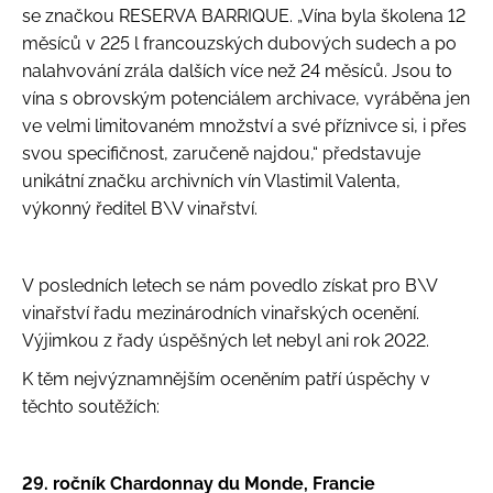
se značkou RESERVA BARRIQUE. „Vína byla školena 12
měsíců v 225 l francouzských dubových sudech a po
nalahvování zrála dalších více než 24 měsíců. Jsou to
vína s obrovským potenciálem archivace, vyráběna jen
ve velmi limitovaném množství a své příznivce si, i přes
svou specifičnost, zaručeně najdou,“ představuje
unikátní značku archivních vín Vlastimil Valenta,
výkonný ředitel B\V vinařství.
V posledních letech se nám povedlo získat pro B\V
vinařství řadu mezinárodních vinařských ocenění.
Výjimkou z řady úspěšných let nebyl ani rok 2022.
K těm nejvýznamnějším oceněním patří úspěchy v
těchto soutěžích:
29. ročník Chardonnay du Monde, Francie