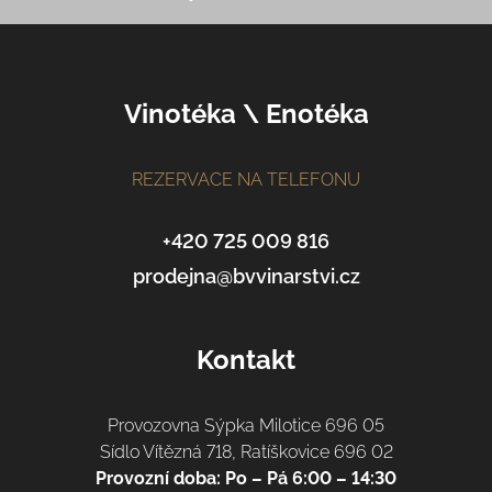
Z
á
p
Vinotéka \ Enotéka
a
t
í
REZERVACE NA TELEFONU
+420 725 009 816
prodejna@bvvinarstvi.cz
Kontakt
Provozovna Sýpka Milotice 696 05
Sídlo Vítězná 718, Ratíškovice 696 02
Provozní doba: Po – Pá 6:00 – 14:30