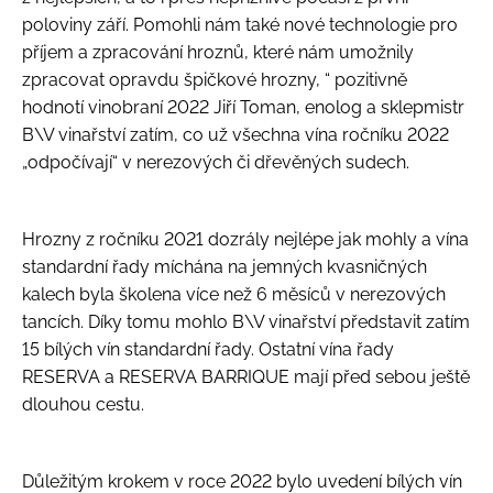
u
poloviny září. Pomohli nám také nové technologie pro
j
příjem a zpracování hroznů, které nám umožnily
e
m
zpracovat opravdu špičkové hrozny, “ pozitivně
e
hodnotí vinobraní 2022 Jiří Toman, enolog a sklepmistr
B\V vinařství zatím, co už všechna vína ročníku 2022
„odpočívají“ v nerezových či dřevěných sudech.
AURELIUS
Č.Š.
2345
210
Hrozny z ročníku 2021 dozrály nejlépe jak mohly a vína
Kč
standardní řady míchána na jemných kvasničných
kalech byla školena více než 6 měsíců v nerezových
tancích. Díky tomu mohlo B\V vinařství představit zatím
15 bílých vín standardní řady. Ostatní vína řady
RESERVA a RESERVA BARRIQUE mají před sebou ještě
dlouhou cestu.
Důležitým krokem v roce 2022 bylo uvedení bílých vín