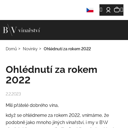
K
Přejít
Ná
M
Hledat
Přihláš
o
Zpět
Zpět
na
š
obsah
koš
í
C
k
o
p
Domů
Novinky
Ohlédnutí za rokem 2022
o
t
Ohlédnutí za rokem
ř
e
2022
b
u
2.2.2023
j
e
Milí přátelé dobrého vína,
t
když se ohlédneme za rokem 2022, vnímáme, že
e
podobně jako mnoho jiných vinařství, i my v B\V
n