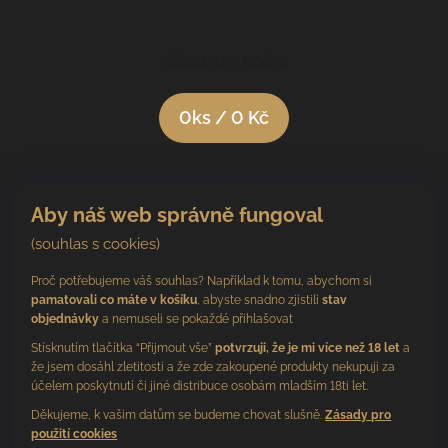
Nákupní košík
0
ks /
0 Kč
Aby náš web správně fungoval
(souhlas s cookies)
Proč potřebujeme váš souhlas? Například k tomu, abychom si
pamatovali co máte v košíku
, abyste snadno zjistili
stav
objednávky
a nemuseli se pokaždé přihlašovat
Stísknutím tlačítka “Přijmout vše”
potvrzuji, že je mi více než 18 let
a
že jsem dosáhl zletitosti a že zde zakoupené produkty nekupuji za
účelem poskytnutí či jiné distribuce osobám mladším 18ti let.
Děkujeme, k vašim datům se budeme chovat slušně.
Zásady pro
použití cookies