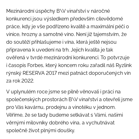
Mezinárodní úspěchy B\V vinařství v náročné
konkurenci jsou výsledkem především cílevědomé
práce, kdy je vše podřízeno kvalitě a maximální péči o
vinice, hrozny a samotné víno. Není již tajemstvím, že
do soutěží přihlašujeme i vína, která ještě nejsou
připravena k uvedení na trh. Jejich kvalita je tak
ověřená v tvrdé mezinárodní konkurenci. To potvrzuje
i časopis Forbes, který koncem roku zařadil náš Ryzlink
rýnský RESERVA 2017 mezi patnáct doporučených vín
za rok 2022.
V uplynulém roce jsme se pilně věnovali i práci na
společenských prostorách B\V vinařství a otevřeli jsme
pro Vás kavárnu, prodejnu a vinotéku v jednom.
Věříme, že se tady budeme setkávat s Vámi, našimi
věrnými milovníky dobrého vína, a vychutnávat
společně život plnými doušky.