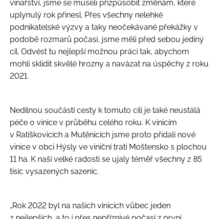
vinařství, jsme se museli přizpůsobit změnám, které
a
uplynulý rok přinesl. Přes všechny nelehké
j
podnikatelské výzvy a taky neočekávané překážky v
í
podobě rozmarů počasí, jsme měli před sebou jediný
t
cíl. Odvést tu nejlepší možnou práci tak, abychom
?
mohli sklidit skvělé hrozny a navázat na úspěchy z roku
2021.
Nedílnou součástí cesty k tomuto cíli je také neustálá
péče o vinice v průběhu celého roku. K vinicím
Hledat
v Ratíškovicích a Mutěnicích jsme proto přidali nové
D
vinice v obci Hýsly ve viniční trati Moštensko s plochou
o
11 ha. K naší velké radosti se ujaly téměř všechny z 85
p
tisíc vysazených sazenic.
o
r
u
„Rok 2022 byl na našich vinicích vůbec jeden
č
z nejlepších, a to i přes nepříznivé počasí z první