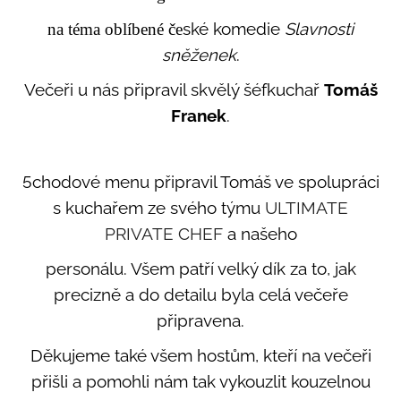
a
ské komedie
Slavnosti
na téma oblíbené če
j
sněženek
.
í
Večeři u nás připravil skvělý šéfkuchař
Tomáš
t
?
Franek
.
5chodové menu připravil Tomáš ve spolupráci
s kuchařem ze svého týmu
ULTIMATE
Hledat
PRIVATE CHEF
a našeho
personálu. Všem patří velký dík za to, jak
D
o
precizně a do detailu byla celá večeře
p
připravena.
o
r
Děkujeme také všem hostům, kteří na večeři
u
přišli a pomohli nám tak vykouzlit kouzelnou
č