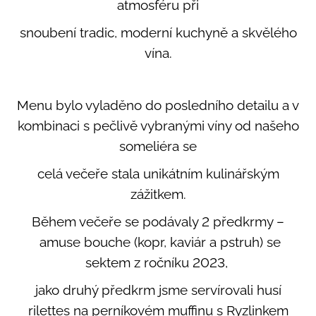
atmosféru při
u
j
snoubení tradic, moderní kuchyně a skvělého
e
m
vína.
e
Menu bylo vyladěno do posledního detailu a v
SCHEUREBE
Č.Š.
kombinaci s pečlivě vybranými víny od našeho
2329
someliéra se
225
Kč
celá večeře stala unikátním kulinářským
zážitkem.
Během večeře se podávaly 2 předkrmy –
amuse bouche (kopr, kaviár a pstruh) se
sektem z ročníku 2023,
jako druhý předkrm jsme servírovali husí
rilettes na perníkovém muffinu s Ryzlinkem