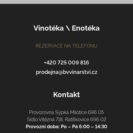
Z
á
p
Vinotéka \ Enotéka
a
t
í
REZERVACE NA TELEFONU
+420 725 009 816
prodejna@bvvinarstvi.cz
Kontakt
Provozovna Sýpka Milotice 696 05
Sídlo Vítězná 718, Ratíškovice 696 02
Provozní doba: Po – Pá 6:00 – 14:30