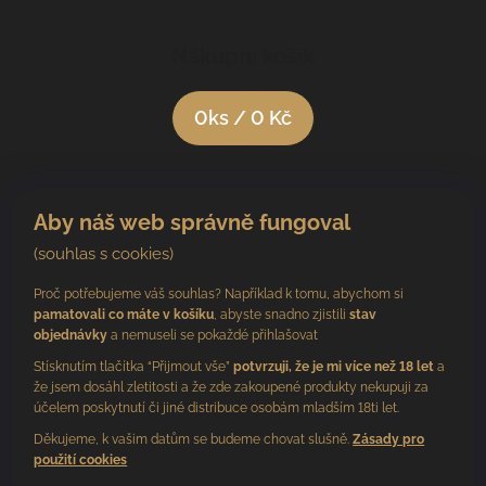
Nákupní košík
0
ks /
0 Kč
Aby náš web správně fungoval
(souhlas s cookies)
Proč potřebujeme váš souhlas? Například k tomu, abychom si
pamatovali co máte v košíku
, abyste snadno zjistili
stav
objednávky
a nemuseli se pokaždé přihlašovat
Stísknutím tlačítka “Přijmout vše”
potvrzuji, že je mi více než 18 let
a
že jsem dosáhl zletitosti a že zde zakoupené produkty nekupuji za
účelem poskytnutí či jiné distribuce osobám mladším 18ti let.
Děkujeme, k vašim datům se budeme chovat slušně.
Zásady pro
použití cookies