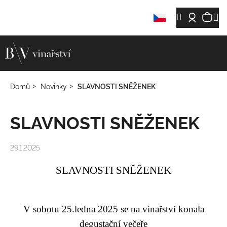
K
Přejít
Ná
M
Hledat
Přihláš
o
Zpět
Zpět
na
š
obsah
koš
í
C
k
o
p
Domů
Novinky
SLAVNOSTI SNĚŽENEK
o
t
SLAVNOSTI SNĚŽENEK
ř
e
b
29.1.2025
u
SLAVNOSTI SNĚŽENEK
j
e
t
V sobotu 25.ledna 2025 se na vinařství konala
e
degustační večeře
n