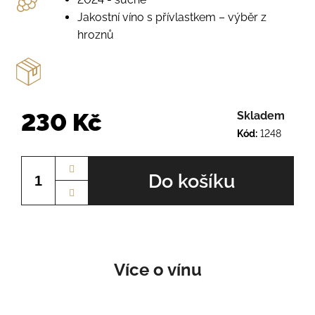
o
r
Jakostní víno s přívlastkem – výběr z
u
hroznů
č
u
j
e
m
230 Kč
Skladem
e
Kód:
1248
Měrná
cena:
PÁLAVA
Do košíku
Č.Š.
2225
245
Kč
Více o vínu