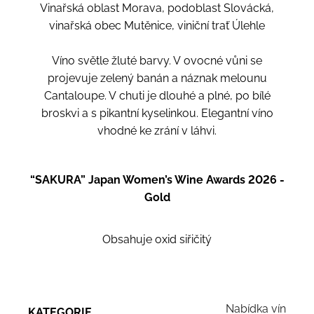
Vinařská oblast Morava, podoblast Slovácká,
vinařská obec Mutěnice, viniční trať Úlehle
Víno světle žluté barvy. V ovocné vůni se
projevuje zelený banán a náznak melounu
Cantaloupe. V chuti je dlouhé a plné, po bílé
broskvi a s pikantní kyselinkou. Elegantní víno
vhodné ke zrání v láhvi.
“SAKURA” Japan Women’s Wine Awards 2026 -
Gold
Obsahuje oxid siřičitý
Nabídka vín
KATEGORIE