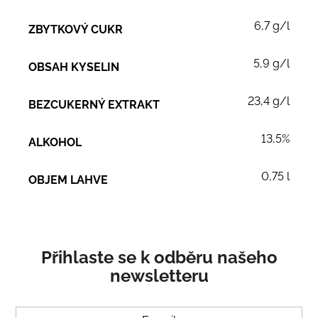
6,7 g/l
ZBYTKOVÝ CUKR
5,9 g/l
OBSAH KYSELIN
23,4 g/l
BEZCUKERNÝ EXTRAKT
13,5%
ALKOHOL
0,75 l
OBJEM LAHVE
Přihlaste se k odběru našeho
newsletteru