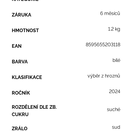
6 měsíců
ZÁRUKA
1.2 kg
HMOTNOST
8595655203118
EAN
bílé
BARVA
výběr z hroznů
KLASIFIKACE
2024
ROČNÍK
ROZDĚLENÍ DLE ZB.
suché
CUKRU
sud
ZRÁLO