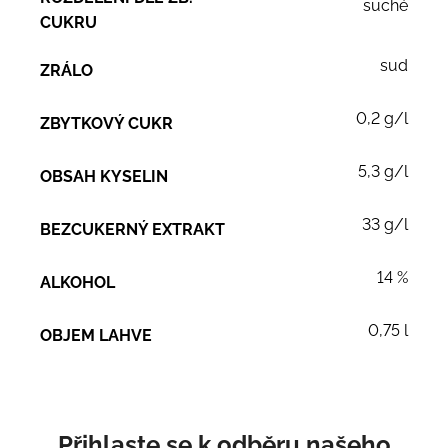
suché
CUKRU
sud
ZRÁLO
0,2 g/l
ZBYTKOVÝ CUKR
5,3 g/l
OBSAH KYSELIN
33 g/l
BEZCUKERNÝ EXTRAKT
14 %
ALKOHOL
0,75 l
OBJEM LAHVE
Přihlaste se k odběru našeho