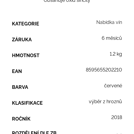
Obsahuje oxid siřičitý
Nabídka vín
KATEGORIE
6 měsíců
ZÁRUKA
1.2 kg
HMOTNOST
8595655202210
EAN
červené
BARVA
výběr z hroznů
KLASIFIKACE
2018
ROČNÍK
ROZDĚLENÍ DLE ZB.