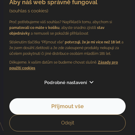
Aby náš web správně fungoval
(souhlas s cookies)
Proč potřebujeme váš souhlas? Například k tomu, abychom si
pamatovali co máte v košíku
, abyste snadno zjistili
stav
objednávky
a nemuseli se pokaždé přihlašovat
Stísknutím tlačítka “Přijmout vše”
potvrzuji, že je mi více než 18 let
a
že jsem dosáhl zletitosti a že zde zakoupené produkty nekupuji za
účelem poskytnutí či jiné distribuce osobám mladším 18ti let.
Děkujeme, k vašim datům se budeme chovat slušně.
Zásady pro
použití cookies
Sledujte nás
Podrobné nastavení
Přijmout vše
Copyright 2026
BV vinařství
. Všechna práva vyhrazena.
Vytvořil Shoptet
Odejít