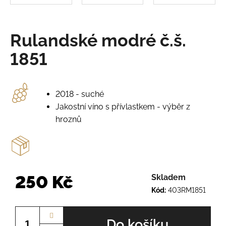
o
r
u
č
Rulandské modré č.š.
u
1851
j
e
m
e
2018 - suché
Jakostní víno s přívlastkem - výběr z
PÁLAVA
hroznů
Č.Š.
2225
245
Kč
250 Kč
Skladem
Kód:
403RM1851
Měrná
cena:
Do košíku