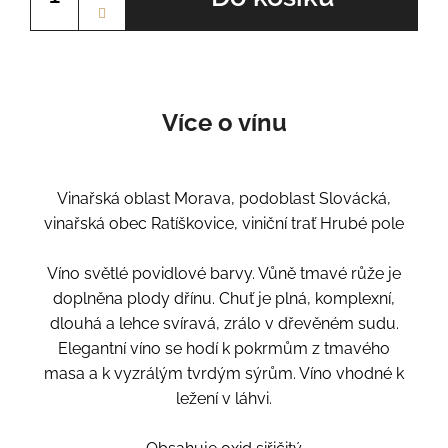
Více o vínu
Vinařská oblast Morava, podoblast Slovácká,
vinařská obec Ratíškovice, viniční trať Hrubé pole
Víno světlé povidlové barvy. Vůně tmavé růže je
doplněna plody dřínu. Chuť je plná, komplexní,
dlouhá a lehce svíravá, zrálo v dřevěném sudu.
Elegantní víno se hodí k pokrmům z tmavého
masa a k vyzrálým tvrdým sýrům. Víno vhodné k
ležení v láhvi.