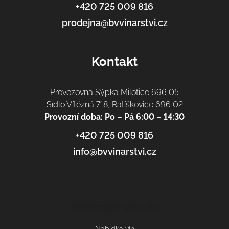
í
+420 725 009 816
prodejna@bvvinarstvi.cz
Kontakt
Provozovna Sýpka Milotice 696 05
Sídlo Vítězná 718, Ratíškovice 696 02
Provozní doba: Po – Pá 6:00 – 14:30
+420 725 009 816
info@bvvinarstvi.cz
Informace pro vás
Nabídka vín