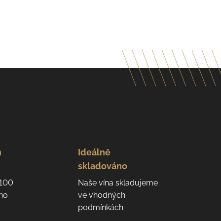
n
Ideálně
skladováno
 100
Naše vína skladujeme
eho
ve vhodných
podmínkách