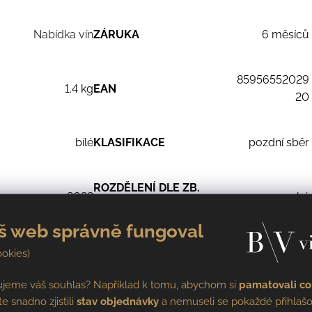
Nabídka vín
ZÁRUKA
6 měsíců
85956552029
1.4 kg
EAN
20
bílé
KLASIFIKACE
pozdní sběr
ROZDĚLENÍ DLE ZB.
2022
suché
CUKRU
š web správně fungoval
sud
ALKOHOL
14%
ookies)
ujeme váš souhlas? Například k tomu, abychom si
pamatovali co
0,75 l
te snadno zjistili
stav objednávky
a nemuseli se pokaždé přihlašo