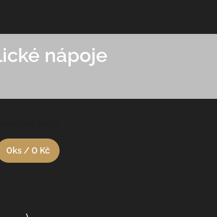
ické nápoje
Nákupní košík
0
ks /
0 Kč