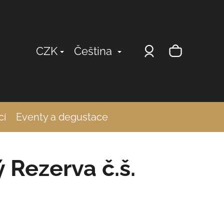
Přihlášení
Nákup
CZK
Čeština
košík
cí
Eventy a degustace
ý Rezerva č.š.