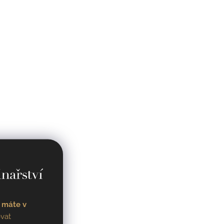
 máte v
vat