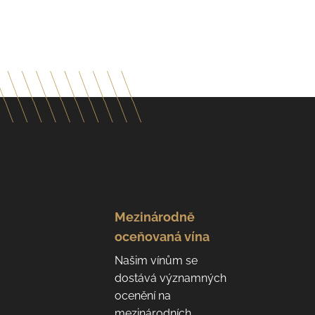
Mezinárodně
oceňovaná vína
Našim vínům se
dostává významných
ocenění na
mezinárodních