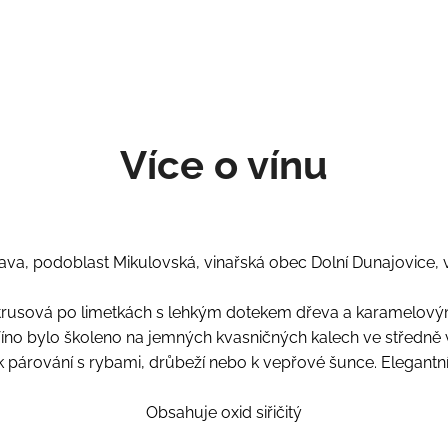
Více o vínu
va, podoblast Mikulovská, vinařská obec Dolní Dunajovice, vi
 citrusová po limetkách s lehkým dotekem dřeva a karamelovým
. Víno bylo školeno na jemných kvasničných kalech ve střed
 párování s rybami, drůbeží nebo k vepřové šunce. Elegantní v
Obsahuje oxid siřičitý