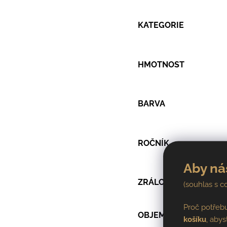
KATEGORIE
HMOTNOST
BARVA
ROČNÍK
Aby ná
ZRÁLO
(souhlas s c
Proč potřeb
OBJEM LAHVE
košíku
, abys