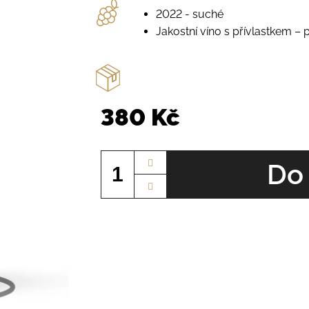
2022 - suché
Jakostní víno s přívlastkem – 
380 Kč
Měrná
cena:
Do