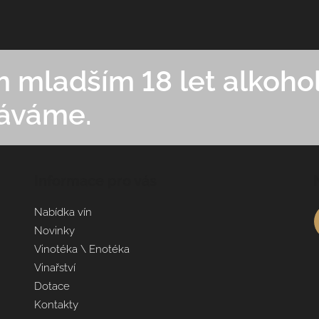
mladším 18 let alkohol
áváme.
Informace pro vás
Nabídka vín
Novinky
Vinotéka \ Enotéka
Vinařství
Dotace
Kontakty