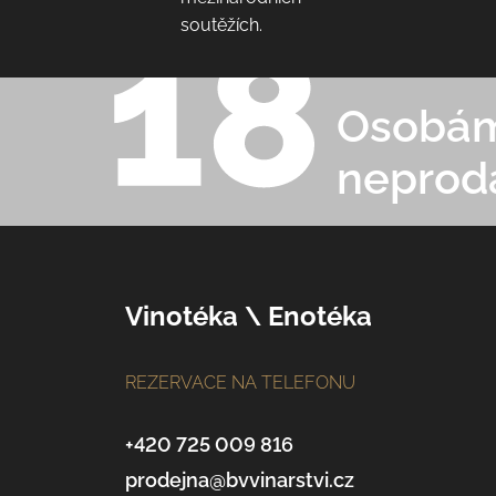
soutěžích.
Osobám 
neprod
Z
Vinotéka \ Enotéka
á
REZERVACE NA TELEFONU
p
a
+420 725 009 816
prodejna@bvvinarstvi.cz