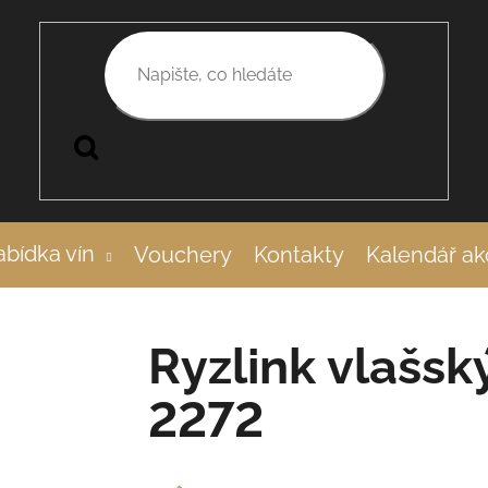
Hledat
bídka vín
Vouchery
Kontakty
Kalendář ak
Ryzlink vlašsk
2272