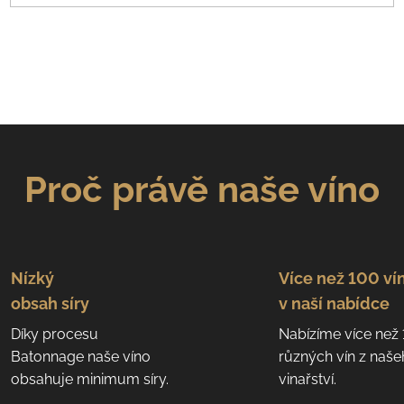
Proč právě naše víno
Nízký
Více než 100 ví
obsah síry
v naší nabídce
Díky procesu
Nabízíme více než
Batonnage naše víno
různých vín z naš
obsahuje minimum síry.
vinařství.