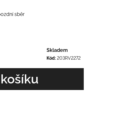
pozdní sběr
Skladem
Kód:
203RV2272
 košíku