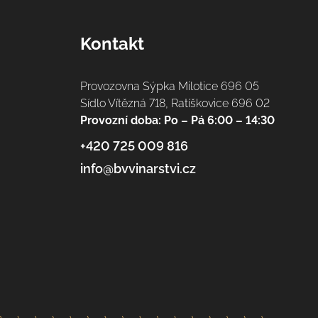
t
í
Kontakt
Provozovna Sýpka Milotice 696 05
Sídlo Vítězná 718, Ratíškovice 696 02
Provozní doba: Po – Pá 6:00 – 14:30
+420 725 009 816
info@bvvinarstvi.cz