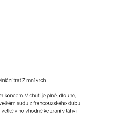
niční trať Zimní vrch
 koncem. V chuti je plné, dlouhé,
ně velkém sudu z francouzského dubu.
elké víno vhodné ke zrání v láhvi.