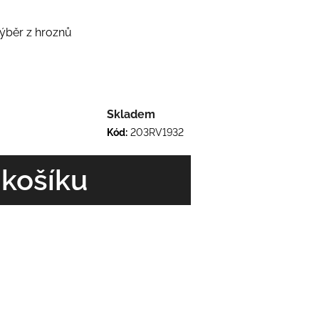
výběr z hroznů
Skladem
Kód:
203RV1932
 košíku