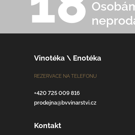
Osobám 
neprod
Z
Vinotéka \ Enotéka
á
REZERVACE NA TELEFONU
p
a
+420 725 009 816
prodejna@bvvinarstvi.cz
t
í
Kontakt