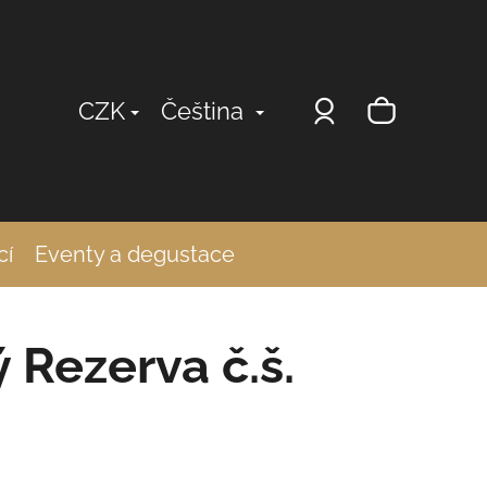
Přihlášení
Nákup
CZK
Čeština
košík
cí
Eventy a degustace
ý Rezerva č.š.