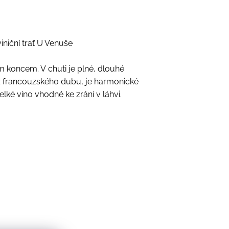
niční trať U Venuše
m koncem. V chuti je plné, dlouhé
z francouzského dubu, je harmonické
ké víno vhodné ke zrání v láhvi.