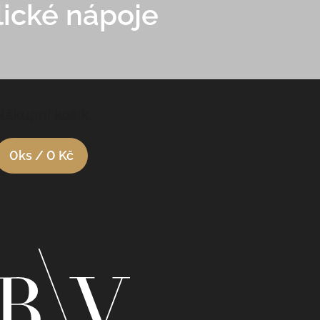
ické nápoje
Nákupní košík
0
ks /
0 Kč