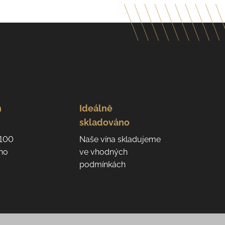
n
Ideálně
skladováno
 100
Naše vína skladujeme
eho
ve vhodných
podmínkách