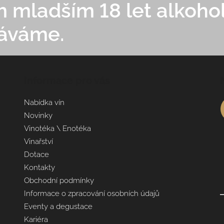
mladším 18 let alkohol
áváme.
Informace pro vás
Nabídka vín
Novinky
Vinotéka \ Enotéka
Vinařství
Dotace
Kontakty
Obchodní podmínky
Informace o zpracování osobních údajů
Eventy a degustace
Kariéra