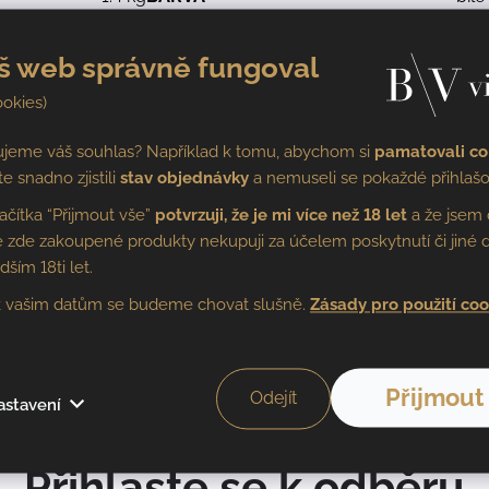
š web správně fungoval
OCENĚNÍ NA
Výběr z
MEZINÁRODNÍCH
Zlatá
ookies)
hroznů
SOUTĚŽÍCH
ujeme váš souhlas? Například k tomu, abychom si
pamatovali co
te snadno zjistili
stav objednávky
a nemuseli se pokaždé přihlašo
ROZDĚLENÍ DLE ZB.
2019
suché
lačítka “Přijmout vše”
potvrzuji, že je mi více než 18 let
a že jsem 
CUKRU
 že zde zakoupené produkty nekupuji za účelem poskytnutí či jiné d
ím 18ti let.
sud
ALKOHOL
14,5%
 vašim datům se budeme chovat slušně.
Zásady pro použití coo
0,75l
Přijmout
Odejít
astavení
Přihlaste se k odběru