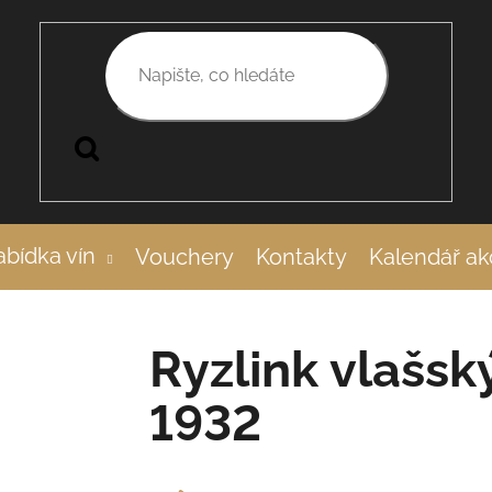
Hledat
bídka vín
Vouchery
Kontakty
Kalendář ak
Ryzlink vlašsk
1932