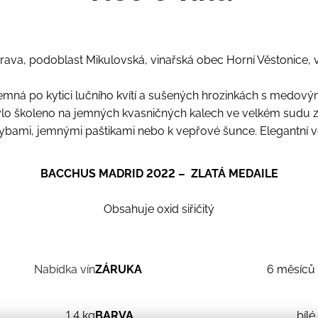
rava, podoblast Mikulovská, vinařská obec Horní Věstonice, vi
jemná po kytici lučního kvítí a sušených hrozinkách s medový
bylo školeno na jemných kvasničných kalech ve velkém sudu 
rybami, jemnými paštikami nebo k vepřové šunce. Elegantní vel
BACCHUS MADRID 2022 – ZLATÁ MEDAILE
Obsahuje oxid siřičitý
Nabídka vín
ZÁRUKA
6 měsíců
1.4 kg
BARVA
bílé