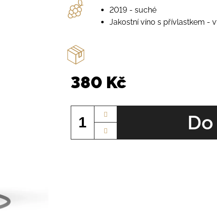
2019 - suché
Jakostní víno s přívlastkem - 
380 Kč
Měrná
cena:
Do