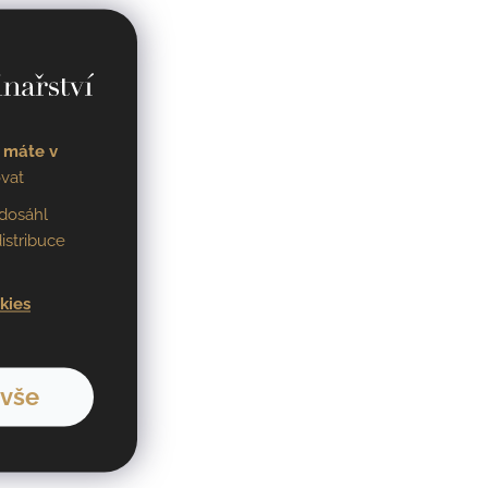
 máte v
vat
dosáhl
istribuce
kies
 vše