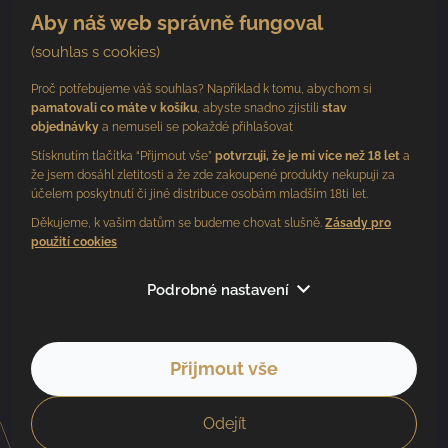
Aby náš web správně fungoval
(souhlas s cookies)
Proč potřebujeme váš souhlas? Například k tomu, abychom si
pamatovali co máte v košíku
, abyste snadno zjistili
stav
objednávky
a nemuseli se pokaždé přihlašovat
Stísknutím tlačítka “Přijmout vše”
potvrzuji, že je mi více než 18 let
a
že jsem dosáhl zletitosti a že zde zakoupené produkty nekupuji za
účelem poskytnutí či jiné distribuce osobám mladším 18ti let.
Děkujeme, k vašim datům se budeme chovat slušně.
Zásady pro
použití cookies
Sledujte nás
Podrobné nastavení
Přijmout vše
Copyright 2026
BV vinařství
. Všechna práva vyhrazena.
Vytvořil Shoptet
Odejít