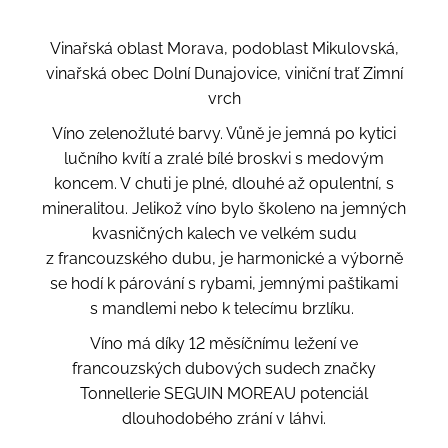
Vinařská oblast Morava, podoblast Mikulovská,
vinařská obec Dolní Dunajovice, viniční trať Zimní
vrch
Víno zelenožluté barvy. Vůně je jemná po kytici
lučního kvítí a zralé bílé broskvi s medovým
koncem. V chuti je plné, dlouhé až opulentní, s
mineralitou. Jelikož víno bylo školeno na jemných
kvasničných kalech ve velkém sudu
z francouzského dubu, je harmonické a výborně
se hodí k párování s rybami, jemnými paštikami
s mandlemi nebo k telecímu brzlíku.
Víno má díky 12 měsíčnímu ležení ve
francouzských dubových sudech značky
Tonnellerie SEGUIN MOREAU potenciál
dlouhodobého zrání v láhvi.