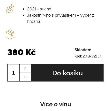
o
r
2021 - suché
u
Jakostní víno s přívlastkem – výběr z
č
u
hroznů
j
e
m
e
380 Kč
Skladem
Kód:
203RV2157
RULANDSKÉ
Měrná
ŠEDÉ
Č.Š.2234
cena:
Do košíku
230
Kč
Více o vínu