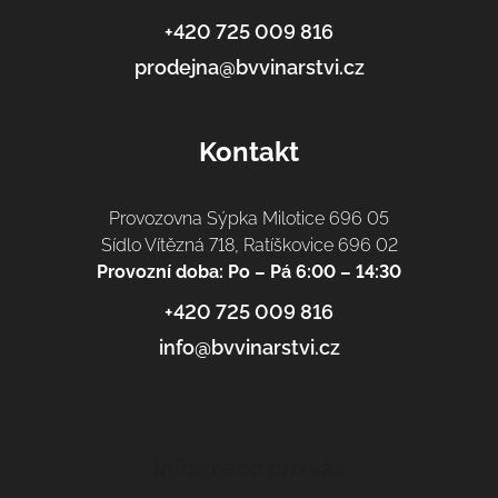
í
+420 725 009 816
prodejna@bvvinarstvi.cz
Kontakt
Provozovna Sýpka Milotice 696 05
Sídlo Vítězná 718, Ratíškovice 696 02
Provozní doba: Po – Pá 6:00 – 14:30
+420 725 009 816
info@bvvinarstvi.cz
Informace pro vás