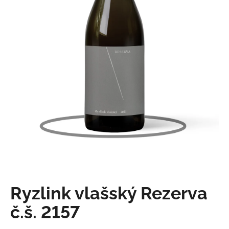
e
n
a
j
í
t
?
Hledat
Ryzlink vlašský Rezerva
D
o
č.š. 2157
p