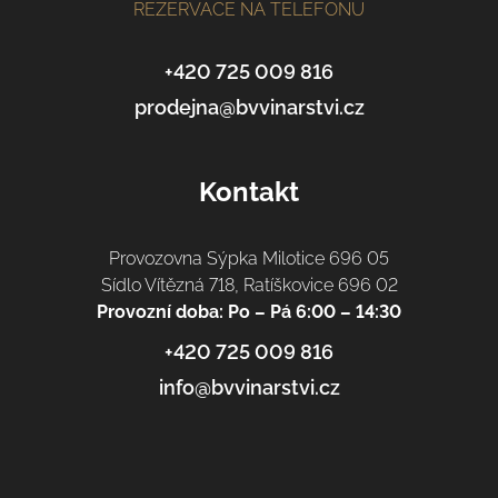
a
REZERVACE NA TELEFONU
t
í
+420 725 009 816
prodejna@bvvinarstvi.cz
Kontakt
Provozovna Sýpka Milotice 696 05
Sídlo Vítězná 718, Ratíškovice 696 02
Provozní doba: Po – Pá 6:00 – 14:30
+420 725 009 816
info@bvvinarstvi.cz