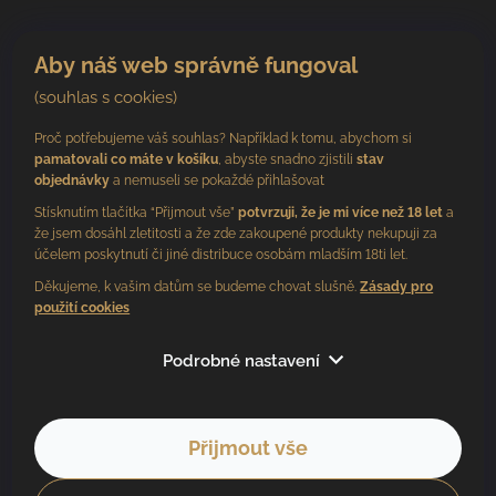
Aby náš web správně fungoval
(souhlas s cookies)
Proč potřebujeme váš souhlas? Například k tomu, abychom si
pamatovali co máte v košíku
, abyste snadno zjistili
stav
objednávky
a nemuseli se pokaždé přihlašovat
Stísknutím tlačítka “Přijmout vše”
potvrzuji, že je mi více než 18 let
a
že jsem dosáhl zletitosti a že zde zakoupené produkty nekupuji za
účelem poskytnutí či jiné distribuce osobám mladším 18ti let.
Děkujeme, k vašim datům se budeme chovat slušně.
Zásady pro
použití cookies
Sledujte nás
Podrobné nastavení
Přijmout vše
Copyright 2026
BV vinařství
. Všechna práva vyhrazena.
Vytvořil Shoptet