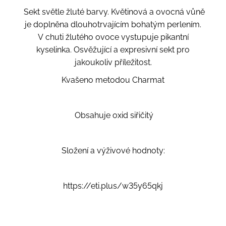
Sekt světle žluté barvy. Květinová a ovocná vůně
je doplněna dlouhotrvajícím bohatým perlením.
V chuti žlutého ovoce vystupuje pikantní
kyselinka. Osvěžující a expresivní sekt pro
jakoukoliv příležitost.
Kvašeno metodou Charmat
Obsahuje oxid siřičitý
Složení a výživové hodnoty:
https://eti.plus/w35y65qkj