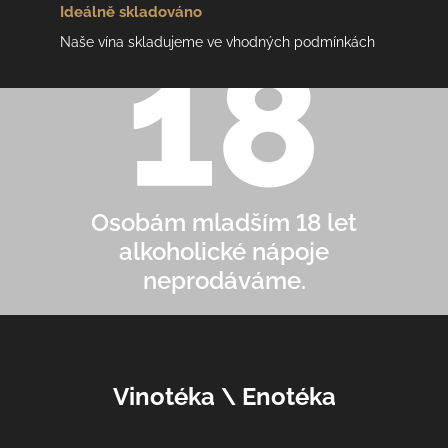
Ideálně
skladováno
Naše vína skladujeme ve vhodných podmínkách
Osobám mladším 18 let
alkoholické nápoje
neprodáváme.
Z
Vinotéka \ Enotéka
á
p