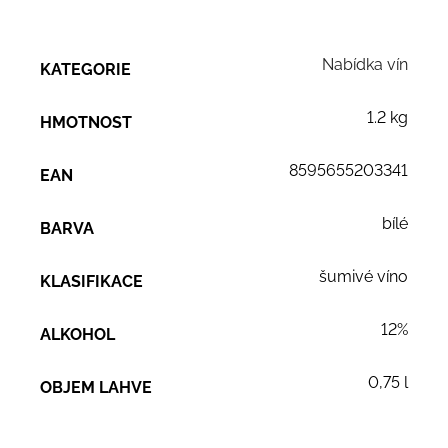
Nabídka vín
KATEGORIE
1.2 kg
HMOTNOST
8595655203341
EAN
bílé
BARVA
šumivé víno
KLASIFIKACE
12%
ALKOHOL
0,75 l
OBJEM LAHVE