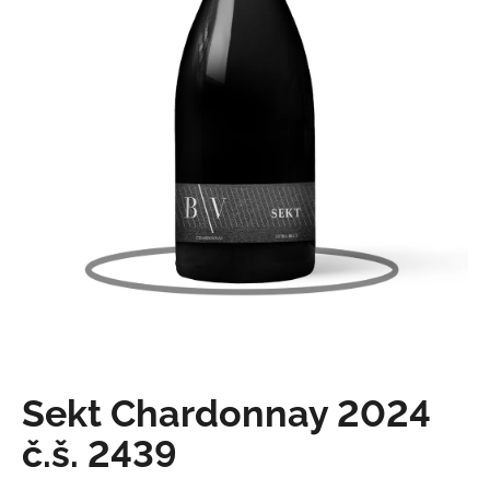
e
n
a
j
í
t
?
Hledat
Sekt Chardonnay 2024
D
o
č.š. 2439
p