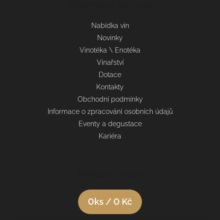
Informace pro vás
Nabídka vín
Novinky
Vinotéka \ Enotéka
Vinařství
Dotace
Kontakty
Obchodní podmínky
Informace o zpracování osobních údajů
Eventy a degustace
Kariéra
Nákupní košík
0
ks /
0 Kč