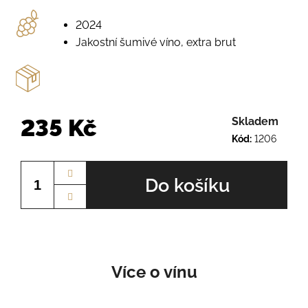
o
r
2024
u
Jakostní šumivé víno, extra brut
č
u
j
e
m
e
235 Kč
Skladem
Kód:
1206
Měrná
PÁLAVA
cena:
Č.Š.
Do košíku
2225
245
Kč
Více o vínu