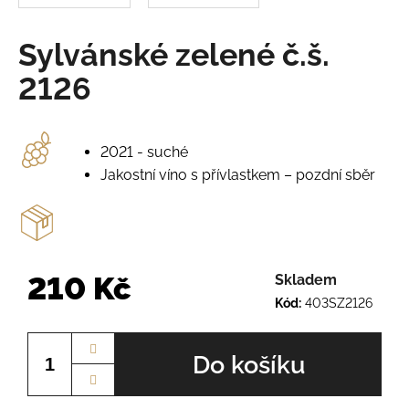
o
r
u
Sylvánské zelené č.š.
č
u
2126
j
e
m
2021 - suché
e
Jakostní víno s přívlastkem – pozdní sběr
AURELIUS
Č.Š.
2345
210
210 Kč
Skladem
Kč
Kód:
403SZ2126
Měrná
cena:
Do košíku