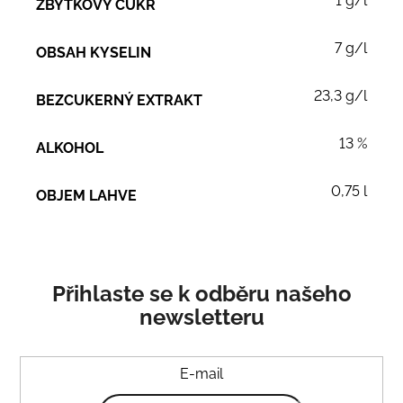
1 g/l
ZBYTKOVÝ CUKR
7 g/l
OBSAH KYSELIN
23,3 g/l
BEZCUKERNÝ EXTRAKT
13 %
ALKOHOL
0,75 l
OBJEM LAHVE
Přihlaste se k odběru našeho
newsletteru
E-mail