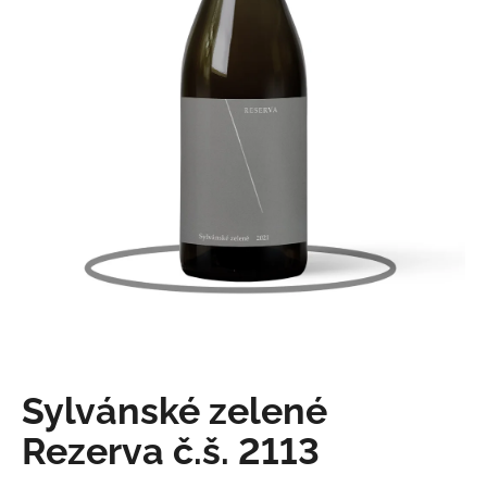
e
n
a
j
í
t
?
Hledat
Sylvánské zelené
D
o
Rezerva č.š. 2113
p