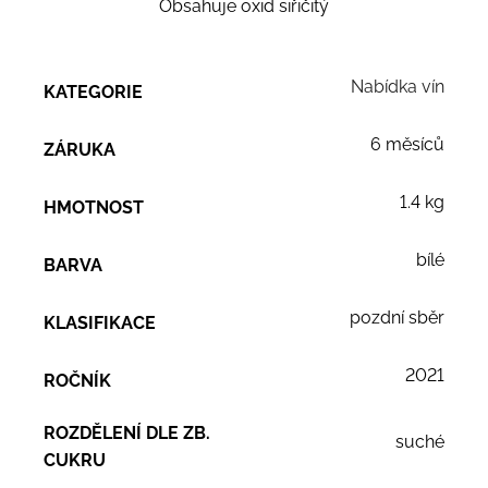
Obsahuje oxid siřičitý
Nabídka vín
KATEGORIE
6 měsíců
ZÁRUKA
1.4 kg
HMOTNOST
bílé
BARVA
pozdní sběr
KLASIFIKACE
2021
ROČNÍK
ROZDĚLENÍ DLE ZB.
suché
CUKRU