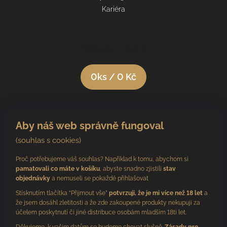
Kariéra
Nákupní košík
0
ks /
0 Kč
Aby náš web správně fungoval
(souhlas s cookies)
Proč potřebujeme váš souhlas? Například k tomu, abychom si
pamatovali co máte v košíku
, abyste snadno zjistili
stav
objednávky
a nemuseli se pokaždé přihlašovat
Stísknutím tlačítka “Přijmout vše”
potvrzuji, že je mi více než 18 let
a
že jsem dosáhl zletitosti a že zde zakoupené produkty nekupuji za
účelem poskytnutí či jiné distribuce osobám mladším 18ti let.