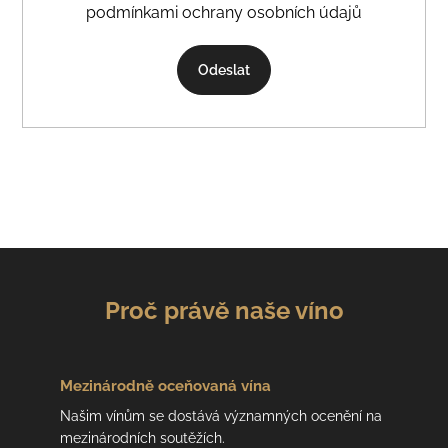
podmínkami ochrany osobních údajů
Odeslat
Proč právě naše víno
Mezinárodně
oceňovaná vína
Našim vínům se dostává významných ocenění na
mezinárodních soutěžích.