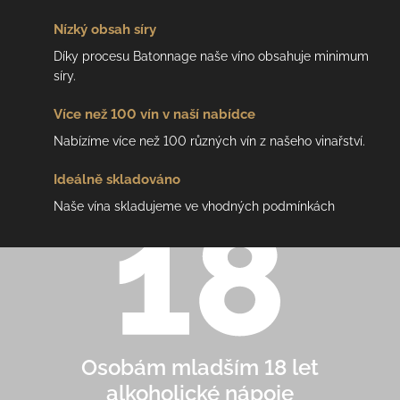
Nízký
obsah síry
Díky procesu Batonnage naše víno obsahuje minimum
síry.
Více než 100 vín
v naší nabídce
Nabízíme více než 100 různých vín z našeho vinařství.
Ideálně
skladováno
Naše vína skladujeme ve vhodných podmínkách
Osobám mladším 18 let
alkoholické nápoje