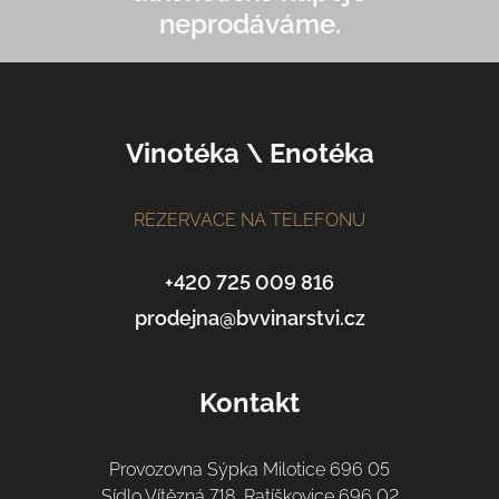
neprodáváme.
Z
Vinotéka \ Enotéka
á
p
a
REZERVACE NA TELEFONU
t
í
+420 725 009 816
prodejna@bvvinarstvi.cz
Kontakt
Provozovna Sýpka Milotice 696 05
Sídlo Vítězná 718, Ratíškovice 696 02