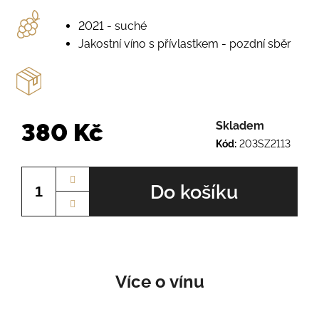
o
r
2021 - suché
u
Jakostní víno s přívlastkem - pozdní sběr
č
u
j
e
m
e
380 Kč
Skladem
Kód:
203SZ2113
Měrná
AURELIUS
cena:
Č.Š.
Do košíku
2345
210
Kč
Více o vínu