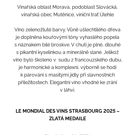
Vinařská oblast Morava, podoblast Slovácká,
vinařská obec Mutěnice, viniční trať Úlehle
Víno zelenožluté barvy. Vůně ušlechtilého dřeva
je doplněna kouřovými tóny vyhaslého popela
s náznakem bílé broskve. V chuti je plné, dlouhé
s pikantní kyselinkou a minerálně slané. Jelikož
víno bylo školeno v sudu z francouzského dubu,
je harmonické a komplexní, výborně se hodí
k párování s masitými jídly při slavnostních
příležitostech. Elegantní víno vhodné ke zrání
v láhvi.
LE MONDIAL DES VINS STRASBOURG 2025 –
ZLATÁ MEDAILE