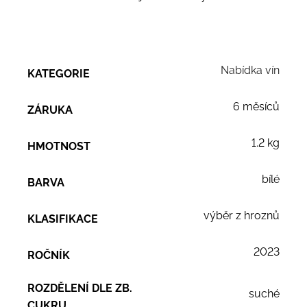
Nabídka vín
KATEGORIE
6 měsíců
ZÁRUKA
1.2 kg
HMOTNOST
bílé
BARVA
výběr z hroznů
KLASIFIKACE
2023
ROČNÍK
ROZDĚLENÍ DLE ZB.
suché
CUKRU