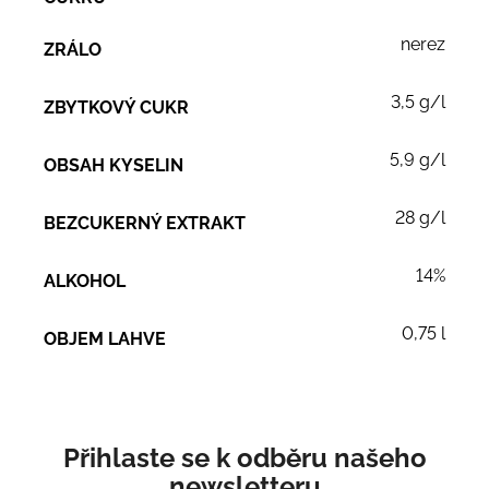
nerez
ZRÁLO
3,5 g/l
ZBYTKOVÝ CUKR
5,9 g/l
OBSAH KYSELIN
28 g/l
BEZCUKERNÝ EXTRAKT
14%
ALKOHOL
0,75 l
OBJEM LAHVE
Přihlaste se k odběru našeho
newsletteru