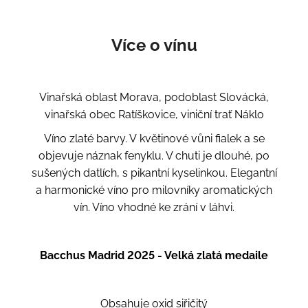
Více o vínu
Vinařská oblast Morava, podoblast Slovácká,
vinařská obec Ratíškovice, viniční trať Náklo
Víno zlaté barvy. V květinové vůni fialek a se
objevuje náznak fenyklu. V chuti je dlouhé, po
sušených datlích, s pikantní kyselinkou. Elegantní
a harmonické víno pro milovníky aromatických
vín. Víno vhodné ke zrání v láhvi.
Bacchus Madrid 2025 - Velká zlatá medaile
Obsahuje oxid siřičitý