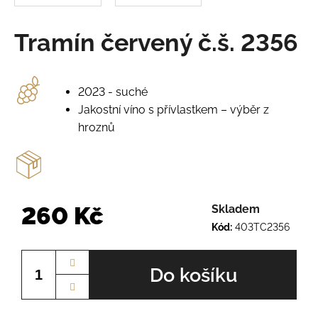
o
r
u
Tramín červený č.š. 2356
č
u
j
2023 - suché
e
m
Jakostní víno s přívlastkem – výběr z
e
hroznů
VELTLÍNSKÉ
ZELENÉ
Č.Š.
2520
260 Kč
Skladem
185
Kód:
403TC2356
Kč
Měrná
cena:
Do košíku