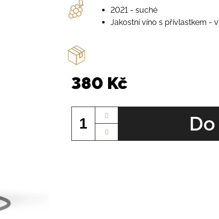
2021 - suché
Jakostní víno s přívlastkem - 
380 Kč
Měrná
cena:
Do