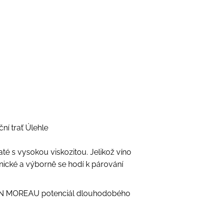
ní trať Úlehle
laté s vysokou viskozitou. Jelikož víno
ické a výborně se hodí k párování
UIN MOREAU potenciál dlouhodobého