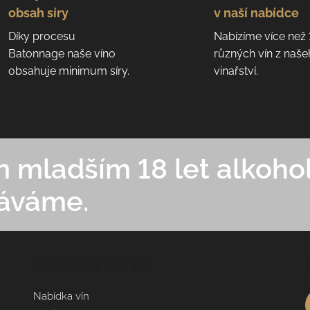
obsah síry
v naší nabídce
Díky procesu
Nabízíme více než
Batonnage naše víno
různých vín z naš
obsahuje minimum síry.
vinařství.
mladším 18 let alkohol
áváme.
Informace pro vás
Nabídka vín