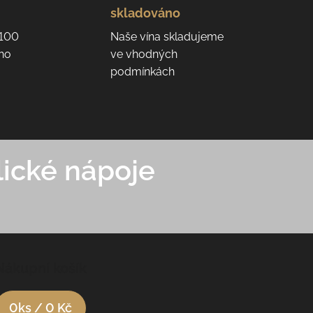
skladováno
 100
Naše vína skladujeme
eho
ve vhodných
podmínkách
ické nápoje
Nákupní košík
0
ks /
0 Kč