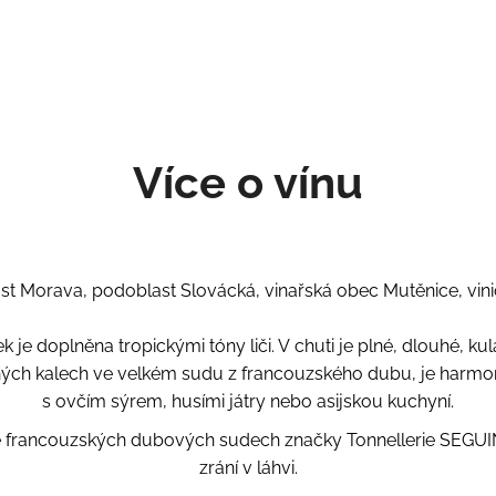
Více o vínu
st Morava, podoblast Slovácká, vinařská obec Mutěnice, vinič
k je doplněna tropickými tóny liči. V chuti je plné, dlouhé, ku
ých kalech ve velkém sudu z francouzského dubu, je harmon
s ovčím sýrem, husími játry nebo asijskou kuchyní.
 ve francouzských dubových sudech značky Tonnellerie SEG
zrání v láhvi.