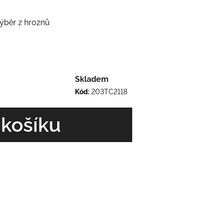
výběr z hroznů
Skladem
Kód:
203TC2118
 košíku