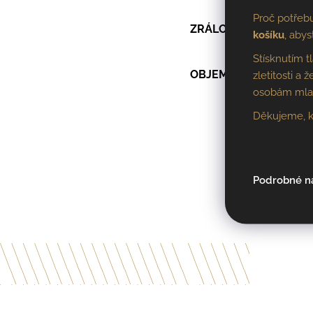
Proč potřeb
ZRÁLO
košíku
, abys
Stísknutím t
OBJEM LAHVE
zletitosti a
osobám mladš
Děkujeme, k
Podrobné n