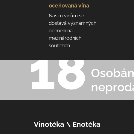
oceňovaná vína
Našim vínům se
dostává významných
ocenění na
mezinárodních
soutěžích.
Osobám 
neprod
Z
Vinotéka \ Enotéka