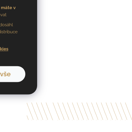
 máte v
vat
dosáhl
istribuce
kies
 vše