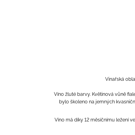
Vinařská obla
Víno žluté barvy. Květinová vůně fiale
bylo školeno na jemných kvasničn
Víno má díky 12 měsíčnímu ležení