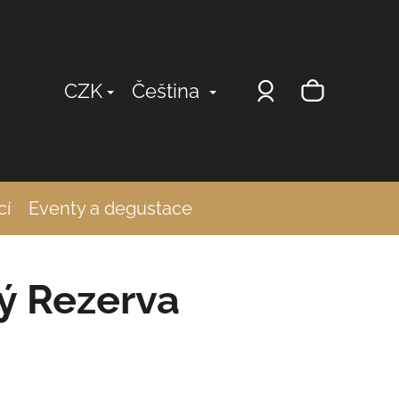
Přihlášení
Nákup
CZK
Čeština
košík
cí
Eventy a degustace
ý Rezerva