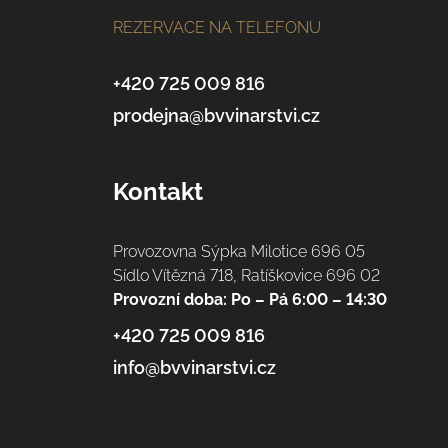
á
REZERVACE NA TELEFONU
p
a
+420 725 009 816
prodejna@bvvinarstvi.cz
t
í
Kontakt
Provozovna Sýpka Milotice 696 05
Sídlo Vítězná 718, Ratíškovice 696 02
Provozní doba: Po – Pá 6:00 – 14:30
+420 725 009 816
info@bvvinarstvi.cz