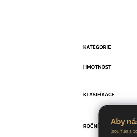
KATEGORIE
HMOTNOST
KLASIFIKACE
Aby ná
ROČNÍK
(souhlas s c