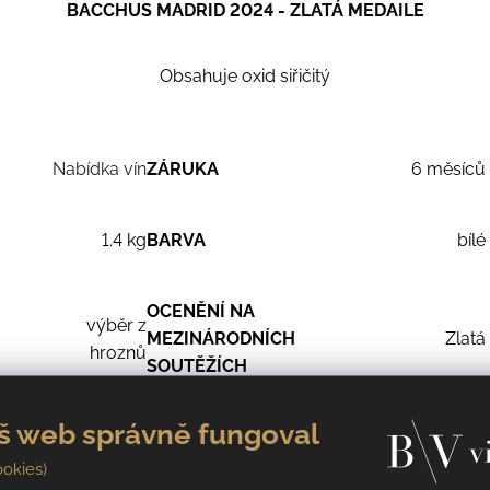
BACCHUS MADRID 2024 - ZLATÁ MEDAILE
Obsahuje oxid siřičitý
Nabídka vín
ZÁRUKA
6 měsíců
1.4 kg
BARVA
bílé
OCENĚNÍ NA
výběr z
MEZINÁRODNÍCH
Zlatá
hroznů
SOUTĚŽÍCH
š web správně fungoval
ROZDĚLENÍ DLE ZB.
2021
suché
CUKRU
ookies)