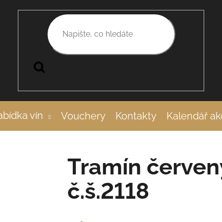
Hledat
bídka vín
Vouchery
Kontakty
Kalendář ak
Tramín červen
č.š.2118