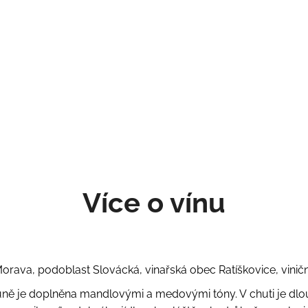
Více o vínu
orava, podoblast Slovácká, vinařská obec Ratíškovice, viničn
vůně je doplněna mandlovými a medovými tóny. V chuti je dlouh