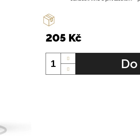
205 Kč
Měrná
cena:
Do