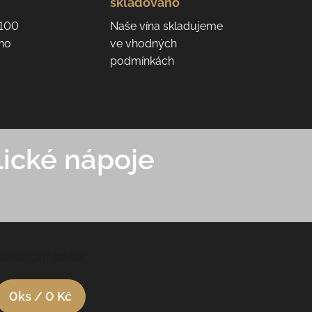
skladováno
 100
Naše vína skladujeme
eho
ve vhodných
podmínkách
ické nápoje
Nákupní košík
0
ks /
0 Kč