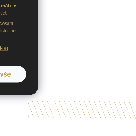
 máte v
vat
dosáhl
istribuce
kies
 vše