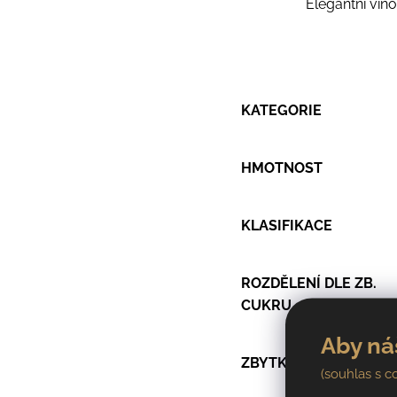
Elegantní víno
KATEGORIE
HMOTNOST
KLASIFIKACE
ROZDĚLENÍ DLE ZB.
CUKRU
Aby ná
ZBYTKOVÝ CUKR
(souhlas s c