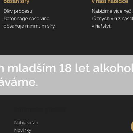
obsah síry
v naší nabídce
Díky procesu
Nabízíme více než
Batonnage naše víno
různých vín z naš
obsahuje minimum síry.
vinařství.
mladším 18 let alkohol
áváme.
Informace pro vás
Nabídka vín
Novinky