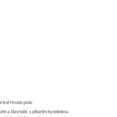
í trať Hrubé pole
é a šťavnaté, s pikantní kyselinkou.