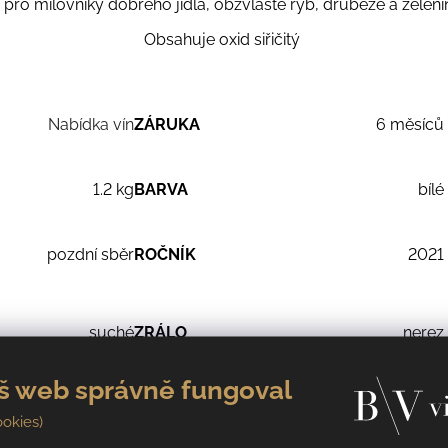
 pro milovníky dobrého jídla, obzvláště ryb, drůbeže a zelen
Obsahuje oxid siřičitý
Nabídka vín
ZÁRUKA
6 měsíců
1.2 kg
BARVA
bílé
pozdní sběr
ROČNÍK
2021
suché
ZRÁLO
nerez
š web správně fungoval
0,9 g/l
OBSAH KYSELIN
6,6 g/l
ookies)