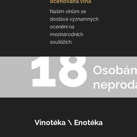
oceňovaná vína
Našim vínům se
dostává významných
ocenění na
mezinárodních
soutěžích.
Osobám 
neprod
Z
Vinotéka \ Enotéka
á