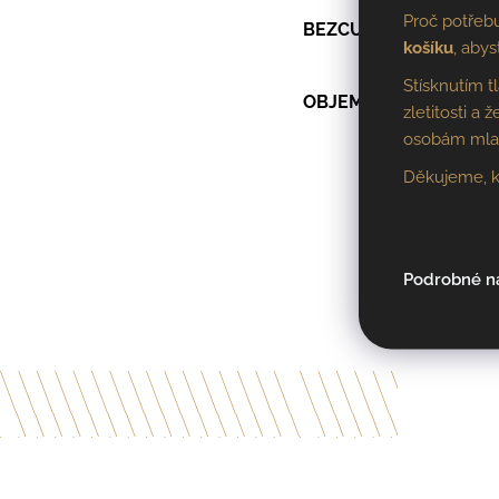
Proč potřeb
BEZCUKERNÝ EXTRAK
košíku
, abys
Stísknutím t
OBJEM LAHVE
zletitosti a
osobám mladš
Děkujeme, k
Podrobné n