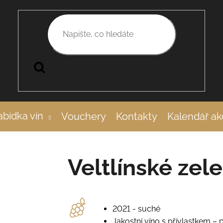
Hledat
bídka vín
Vouchery
Kontakty
Kalendář ak
Veltlínské zele
2021 - suché
Jakostní víno s přívlastkem – 