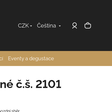
Přihlášení
Nákup
CZK
Čeština
košík
cí
Eventy a degustace
né č.š. 2101
pozdní sběr