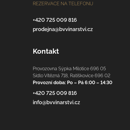
REZERVACE NA TELEFONU
p
a
+420 725 009 816
prodejna@bvvinarstvi.cz
t
í
Kontakt
Provozovna Sýpka Milotice 696 05
Sídlo Vítězná 718, Ratíškovice 696 02
Provozní doba: Po – Pá 6:00 – 14:30
+420 725 009 816
info@bvvinarstvi.cz