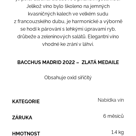
Jelikož víno bylo školeno na jemných
kvasničných kalech ve velkém sudu
z francouzského dubu, je harmonické a výborně
se hodí k párování s lehkými úpravami ryb,
drůbeže a zeleninových salátů. Elegantní víno
vhodné ke zrání v láhvi.
BACCHUS MADRID 2022 – ZLATÁ MEDAILE
Obsahuje oxid siřičitý
Nabídka vín
KATEGORIE
6 měsíců
ZÁRUKA
1.4 kg
HMOTNOST