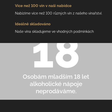
Více než 100 vín
v naší nabídce
Nabízíme více než 100 různých vín z našeho vinařství.
Ideálně
skladováno
Naše vína skladujeme ve vhodných podmínkách
Osobám mladším 18 let
alkoholické nápoje
neprodáváme.