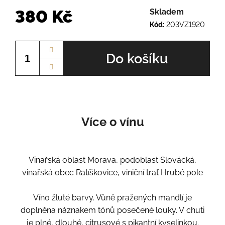
380 Kč
Skladem
Kód:
203VZ1920
Měrná
cena:
Do košíku
Více o vínu
Vinařská oblast Morava, podoblast Slovácká,
vinařská obec Ratíškovice, viniční trať Hrubé pole
Víno žluté barvy. Vůně pražených mandlí je
doplněna náznakem tónů posečené louky. V chuti
je plné, dlouhé, citrusové s pikantní kyselinkou.