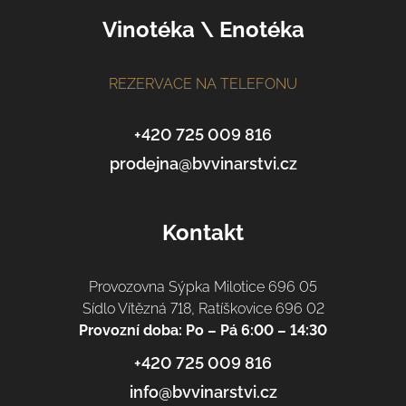
Z
Vinotéka \ Enotéka
á
p
a
REZERVACE NA TELEFONU
t
í
+420 725 009 816
prodejna@bvvinarstvi.cz
Kontakt
Provozovna Sýpka Milotice 696 05
Sídlo Vítězná 718, Ratíškovice 696 02
Provozní doba: Po – Pá 6:00 – 14:30
+420 725 009 816
info@bvvinarstvi.cz