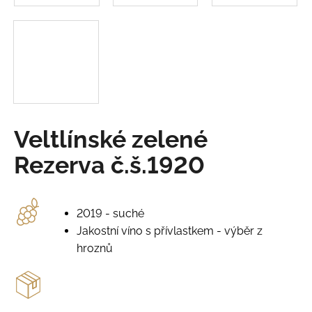
o
r
u
č
u
j
e
m
e
Veltlínské zelené
Rezerva č.š.1920
RULANDSKÉ
ŠEDÉ
Č.Š.2234
230
2019 - suché
Kč
Jakostní víno s přívlastkem - výběr z
hroznů