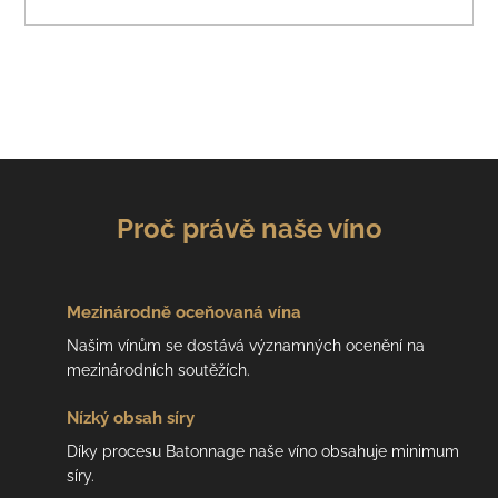
Proč právě naše víno
Mezinárodně
oceňovaná vína
Našim vínům se dostává významných ocenění na
mezinárodních soutěžích.
Nízký
obsah síry
Díky procesu Batonnage naše víno obsahuje minimum
síry.