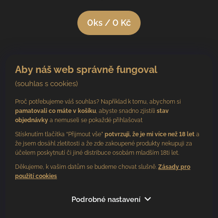
0
ks /
0 Kč
Aby náš web správně fungoval
(souhlas s cookies)
Proč potřebujeme váš souhlas? Například k tomu, abychom si
pamatovali co máte v košíku
, abyste snadno zjistili
stav
objednávky
a nemuseli se pokaždé přihlašovat
Stísknutím tlačítka “Přijmout vše”
potvrzuji, že je mi více než 18 let
a
že jsem dosáhl zletitosti a že zde zakoupené produkty nekupuji za
účelem poskytnutí či jiné distribuce osobám mladším 18ti let.
Děkujeme, k vašim datům se budeme chovat slušně.
Zásady pro
použití cookies
Sledujte nás
Podrobné nastavení