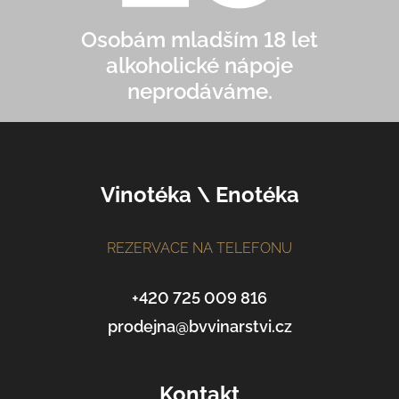
Osobám mladším 18 let
alkoholické nápoje
neprodáváme.
Z
Vinotéka \ Enotéka
á
p
a
REZERVACE NA TELEFONU
t
í
+420 725 009 816
prodejna@bvvinarstvi.cz
Kontakt