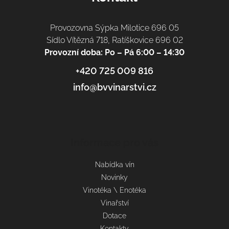
Provozovna Sýpka Milotice 696 05
Sídlo Vítězná 718, Ratíškovice 696 02
Provozní doba: Po – Pá 6:00 – 14:30
+420 725 009 816
info@bvvinarstvi.cz
Informace pro vás
Nabídka vín
Novinky
Vinotéka \ Enotéka
Vinařství
Dotace
Kontakty