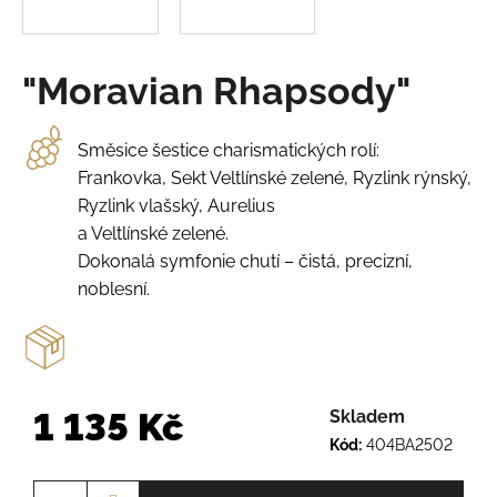
o
r
u
č
"Moravian Rhapsody"
u
j
e
Směsice šestice charismatických rolí:
m
Frankovka, Sekt Veltlínské zelené, Ryzlink rýnský,
e
Ryzlink vlašský, Aurelius
a Veltlínské zelené.
SCHEUREBE
Dokonalá symfonie chutí – čistá, precizní,
Č.Š.
noblesní.
2329
225
Kč
1 135 Kč
Skladem
Kód:
404BA2502
Měrná
cena: