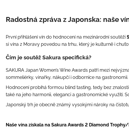
Radostná zpráva z Japonska: naše v
První přihlášení vín do hodnocení na mezinárodní soutěži
si vína z Moravy povedou na trhu, který je kulturně i chu
Čím je soutěž Sakura specifická?
SAKURA Japan Women’s Wine Awards patří mezi nejvýznamně
sommeliérky, vinařky, nákupčí i odbornice na gastronomii.
Hodnocení probíhá formou blind tasting, tedy bez znalosti 
také na jeho harmonii, eleganci a gastronomické využití. S
Japonský trh je obecně známý vysokými nároky na čistotu
Naše vína získala na Sakura Awards 2 Diamond Trophy/