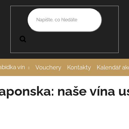
Hledat
a na Sakura Awards 2026
bídka vín
Vouchery
Kontakty
Kalendář ak
aponska: naše vína u