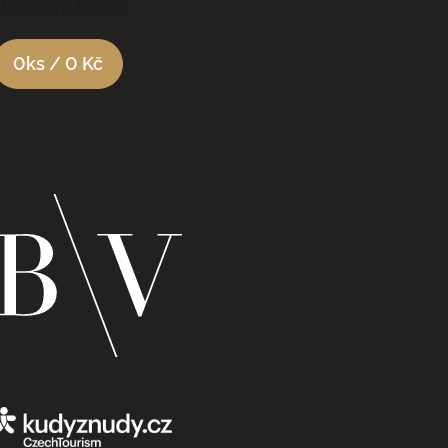
Nákupní košík
0
ks /
0 Kč