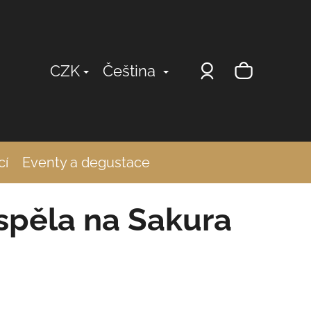
Přihlášení
Nákup
CZK
Čeština
košík
cí
Eventy a degustace
spěla na Sakura