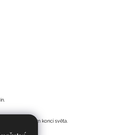
ín.
slovit i na druhém konci světa.