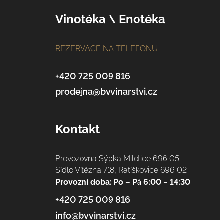
p
Vinotéka \ Enotéka
a
t
í
REZERVACE NA TELEFONU
+420 725 009 816
prodejna@bvvinarstvi.cz
Kontakt
Provozovna Sýpka Milotice 696 05
Sídlo Vítězná 718, Ratíškovice 696 02
Provozní doba: Po – Pá 6:00 – 14:30
+420 725 009 816
info@bvvinarstvi.cz