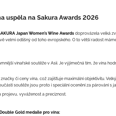
ína uspěla na Sakura Awards 2026
SAKURA Japan Women’s Wine Awards
doprovázela velká z
ťově velmi odlišný od toho evropského. O to větší radost mám
jší vinařské soutěže v Asii. Je výjimečná tím, že vína hodn
značky či ceny vína, což zajišťuje maximální objektivitu. Velk
oučástí soutěže jsou proto i speciální ocenění za párování s 
 projevu, vyváženost a preciznost.
Double Gold medaile pro vína: