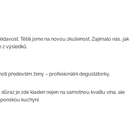
vědavost
. Těšili jsme na novou zkušenost. Zajímalo nás, jak
e z výsledků.
otí především ženy – profesionální degustátorky,
ý důraz je zde kladen nejen na samotnou kvalitu vína, ale
japonskou kuchyní.