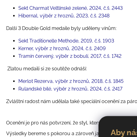
Sekt Charmat Veltlínské zelené, 2024, č.š. 2443
Hibernal, výběr z hroznů, 2023, č.š. 2348
Další 3 Double Gold medaile byly uděleny vínům:
Sekt Traditionelle Methode, 2019, č.š. 1903
Kerner, výběr z hroznů, 2024, č.š. 2409
Tramín červený, výběr z bobulí, 2017, č.š. 1742
Zlatou medaili si ze soutěže odnáší:
Merlot Rezerva, výběr z hroznů, 2018, č.š. 1845
Rulandské bílé, výběr z hroznů, 2024, č.š. 2417
Zvláštní radost nám udělala také speciální ocenění za páro
Ocenění je pro nás potvrzení, že styl, který dlouhodobě b
Aby ná
Výsledky bereme s pokorou a zároveň jako povzbuzení do