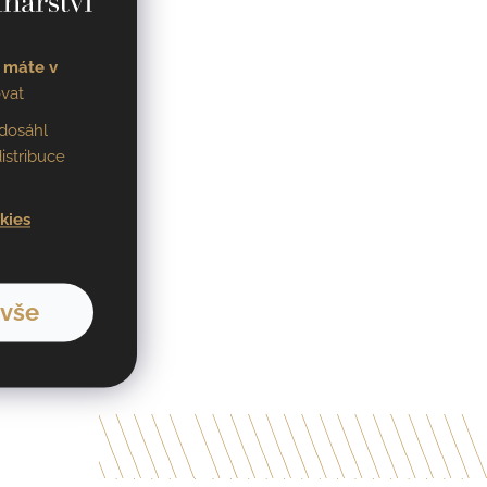
 máte v
vat
dosáhl
istribuce
kies
 vše