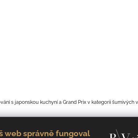
vání s japonskou kuchyní a Grand Prix v kategorii šumivých v
udujeme – důraz na čistotu, eleganci a vyváženost – dokáže o
š web správně fungoval
 další práce.