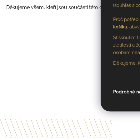
(souhlas s c
Děkujeme všem, kteří jsou součástí této cesty. 🍷
Proč potřeb
košíku
, abys
Stísknutím t
zletitosti a
osobám mladš
Děkujeme, k
Podrobné n