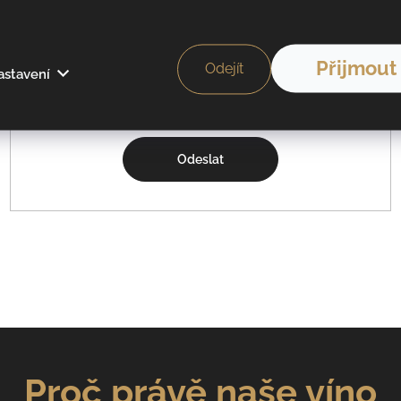
Přijmout
Odejít
astavení
Vložením e-mailu souhlasíte s
podmínkami ochrany osobních údajů
Odeslat
Proč právě naše víno