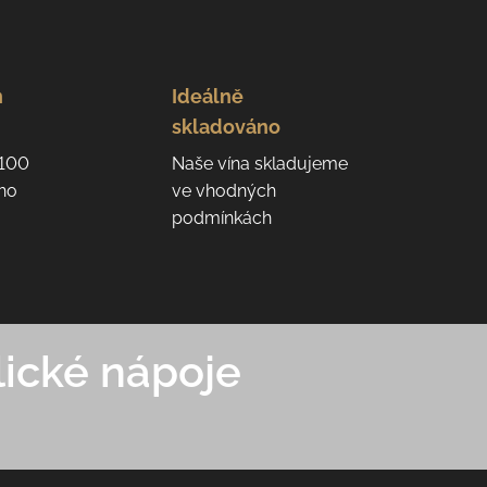
n
Ideálně
skladováno
 100
Naše vína skladujeme
eho
ve vhodných
podmínkách
ické nápoje