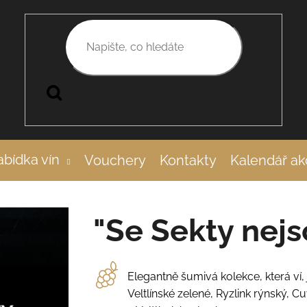
Hledat
bídka vín
Vouchery
Kontakty
Kalendář ak
"Se Sekty nejs
Elegantně šumivá kolekce, která ví,
Veltlínské zelené, Ryzlink rýnský, 