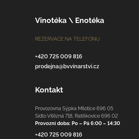
Z
Vinotéka \ Enotéka
á
REZERVACE NA TELEFONU
p
a
+420 725 009 816
prodejna@bvvinarstvi.cz
t
í
Kontakt
Provozovna Sýpka Milotice 696 05
Sídlo Vítězná 718, Ratíškovice 696 02
Provozní doba: Po – Pá 6:00 – 14:30
+420 725 009 816