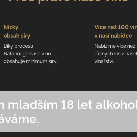
Nízký
Více než 100 ví
obsah síry
v naší nabídce
Díky procesu
Nabízíme více než
Batonnage naše víno
různých vín z naš
obsahuje minimum síry.
vinařství.
mladším 18 let alkohol
áváme.