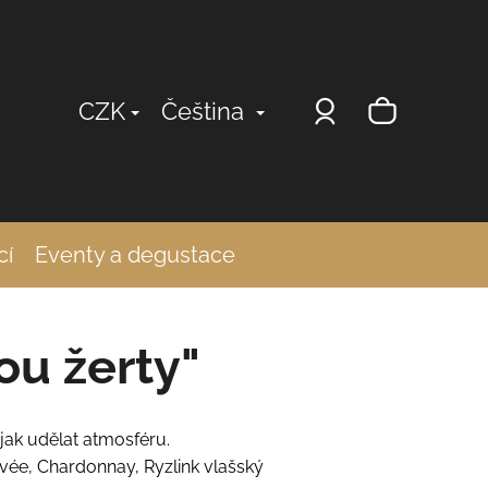
Přihlášení
Nákup
CZK
Čeština
košík
cí
Eventy a degustace
ou žerty"
 jak udělat atmosféru.
Cuvée, Chardonnay, Ryzlink vlašský