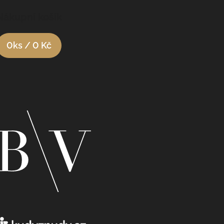
Nákupní košík
0
ks /
0 Kč