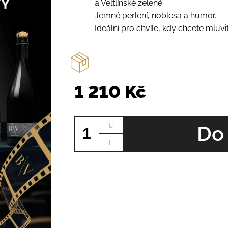
a Veltlínské zelené.
Jemné perlení, noblesa a humor.
Ideální pro chvíle, kdy chcete mluvi
1 210 Kč
Měrná
cena:
Do