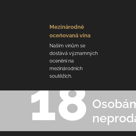
Mezinárodně
oceňovaná vína
Našim vínům se
dostává významných
ocenění na
mezinárodních
soutěžích.
Osobám 
neprod