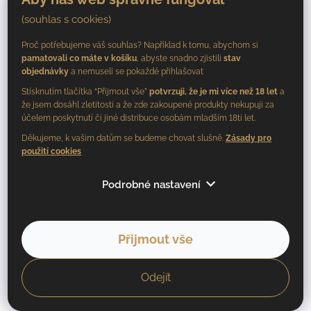
Do košíku
(souhlas s cookies)
Proč potřebujeme váš souhlas? Například k tomu, abychom si
pamatovali co máte v košíku
, abyste snadno zjistili
stav
objednávky
a nemuseli se pokaždé přihlašovat
Stísknutím tlačítka “Přijmout vše”
potvrzuji, že je mi více než 18 let
a
že jsem dosáhl zletitosti a že zde zakoupené produkty nekupuji za
účelem poskytnutí či jiné distribuce osobám mladším 18ti let.
Děkujeme, k vašim datům se budeme chovat slušně.
Zásady pro
použití cookies
Podrobné nastavení
Přijmout vše
Odejít