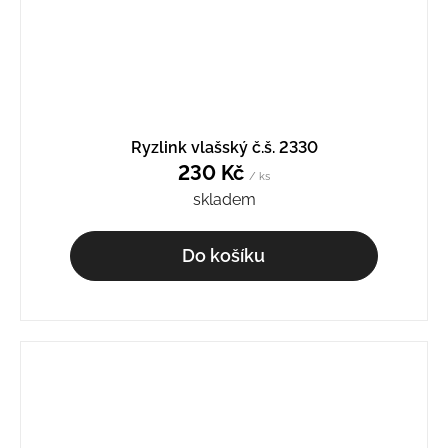
Ryzlink vlašský č.š. 2330
230 Kč
/ ks
skladem
Do košíku