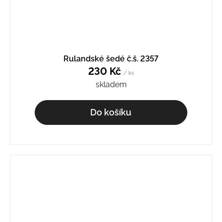
Rulandské šedé č.š. 2357
230 Kč
/ ks
skladem
Do košíku