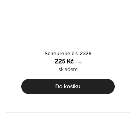
Scheurebe č.š. 2329
225 Kč
/ ks
skladem
Do košíku