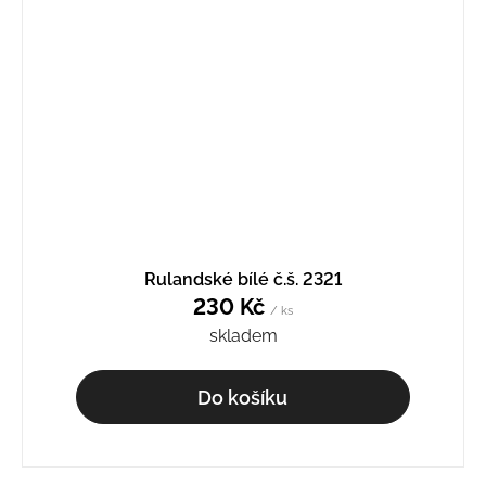
Rulandské bílé č.š. 2321
230 Kč
/ ks
skladem
Do košíku