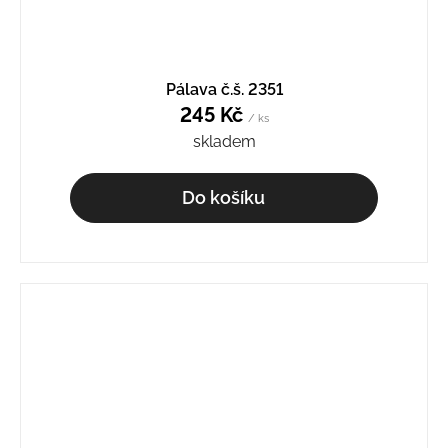
Pálava č.š. 2351
245 Kč
/ ks
skladem
Do košíku