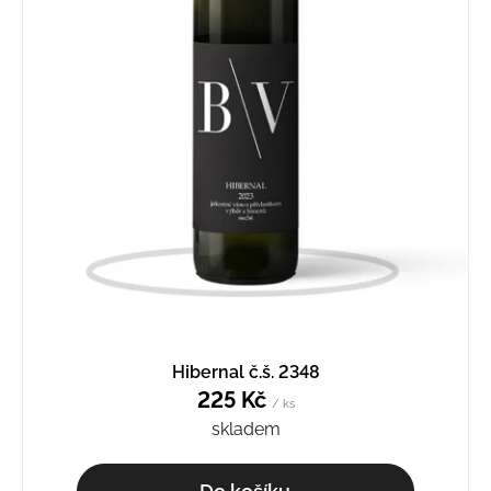
Hibernal č.š. 2348
225 Kč
/ ks
skladem