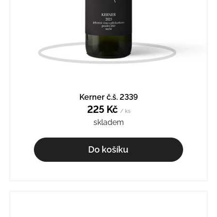
Kerner č.š. 2339
225 Kč
/ ks
skladem
Do košíku