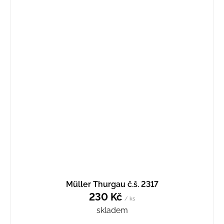
Müller Thurgau č.š. 2317
230 Kč
/ ks
skladem