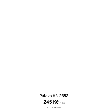
Pálava č.š. 2352
245 Kč
/ ks