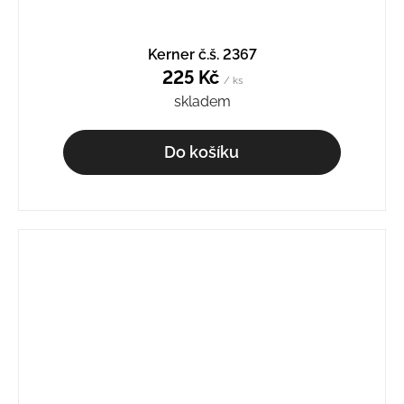
Kerner č.š. 2367
225 Kč
/ ks
skladem
Do košíku