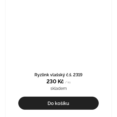
Ryzlink vlašský č.š. 2319
230 Kč
/ ks
skladem
Do košíku