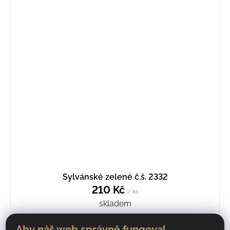
Sylvánské zelené č.š. 2332
210 Kč
/ ks
skladem
Aby náš web správně fungoval