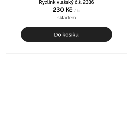
Ryzlink vlašský č.š. 2336
230 Kč
/ ks
skladem
Do košíku