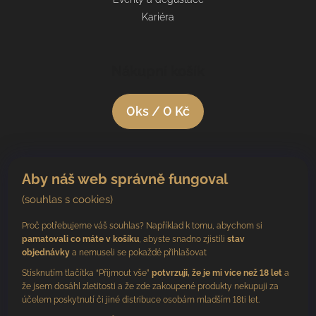
Kariéra
Nákupní košík
0
ks /
0 Kč
Aby náš web správně fungoval
(souhlas s cookies)
Proč potřebujeme váš souhlas? Například k tomu, abychom si
pamatovali co máte v košíku
, abyste snadno zjistili
stav
objednávky
a nemuseli se pokaždé přihlašovat
Stísknutím tlačítka “Přijmout vše”
potvrzuji, že je mi více než 18 let
a
že jsem dosáhl zletitosti a že zde zakoupené produkty nekupuji za
účelem poskytnutí či jiné distribuce osobám mladším 18ti let.