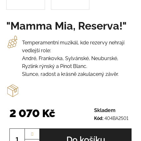
o
r
u
č
"Mamma Mia, Reserva!"
u
j
e
Temperamentní muzikál, kde rezervy nehrají
m
vedlejší role:
e
André, Frankovka, Sylvánské, Neuburské,
Ryzlink rýnský a Pinot Blanc.
RULANDSKÉ
Slunce, radost a krásně zakulacený závěr.
ŠEDÉ
Č.Š.2234
230
Kč
2 070 Kč
Skladem
Kód:
404BA2501
Měrná
cena:
Do košíku