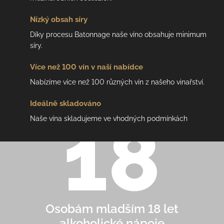
Nízký
obsah síry
Díky procesu Batonnage naše víno obsahuje minimum
síry.
Více než 100 vín
v naší nabídce
Nabízíme více než 100 různých vín z našeho vinařství.
Ideálně
skladováno
Naše vína skladujeme ve vhodných podmínkách
Osobám mladším 18 let
alkoholické nápoje