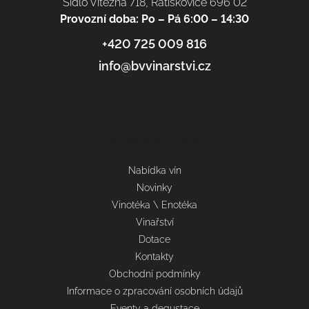
Sídlo Vítězná 718, Ratíškovice 696 02
Provozní doba: Po – Pá 6:00 – 14:30
+420 725 009 816
info@bvvinarstvi.cz
Informace pro vás
Nabídka vín
Novinky
Vinotéka \ Enotéka
Vinařství
Dotace
Kontakty
Obchodní podmínky
Informace o zpracování osobních údajů
Eventy a degustace