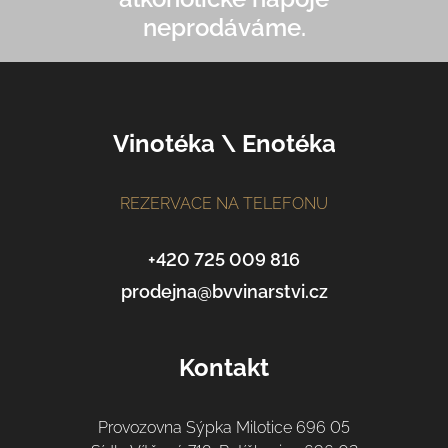
neprodáváme.
Z
Vinotéka \ Enotéka
á
p
a
REZERVACE NA TELEFONU
t
í
+420 725 009 816
prodejna@bvvinarstvi.cz
Kontakt
Provozovna Sýpka Milotice 696 05