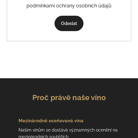
podmínkami ochrany osobních údajů
Odeslat
Proč právě naše víno
Mezinárodně
oceňovaná vína
Našim vínům se dostává významných ocenění na
mezinárodních soutěžích.